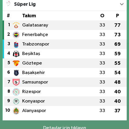
Süper Lig
#
Takım
O
P
1
Galatasaray
33
77
2
Fenerbahçe
33
73
3
Trabzonspor
33
69
4
Beşiktaş
33
59
5
Göztepe
33
55
6
Başakşehir
33
54
7
Samsunspor
33
48
8
Rizespor
33
40
9
Konyaspor
33
40
10
Alanyaspor
33
37
Detaylar için tıklayın