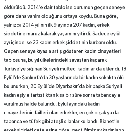
öldürüldü. 2014’e dair tablo ise durumun geçen seneye
göre daha vahim olduğunu ortaya koydu. Buna göre,
yalnızca 2014 yılının ilk 9 ayında 207 kadın, erkek
şiddetine maruz kalarak yaşamını yitirdi. Sadece eylül
ayı içinde ise 23 kadın erkek şiddetinin kurbanı oldu.
Geçen seneye kıyasla artış gösteren kadın cinayetleri
tablosuna, bu yıl ülkelerindeki savaştan kaçarak
Türkiye’ye sığınan Suriyeli mülteci kadınlar da eklendi. 18
Eylül’de Şanlıurfa’da 30 yaşlarında bir kadın sokakta ölü
bulunurken, 20 Eylül’de Diyarbakır’da bir başka Suriyeli
kadın eşiyle tartıştıktan kısa bir süre sonra tabancayla
vurulmuş halde bulundu. Eylül ayındaki kadın
cinayetlerinin failleri olan erkekler, en çok bıçak ya da
tabanca ve tüfek gibi ateşli silahlar kullandı. Bianet’in
erkek şiddeti çetelesine göre, geçtiğimiz ay kadınların