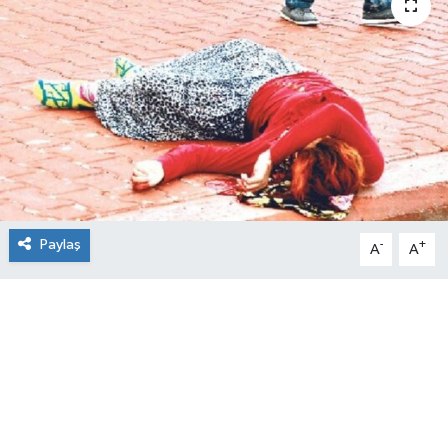
Paylaş
-
+
A
A