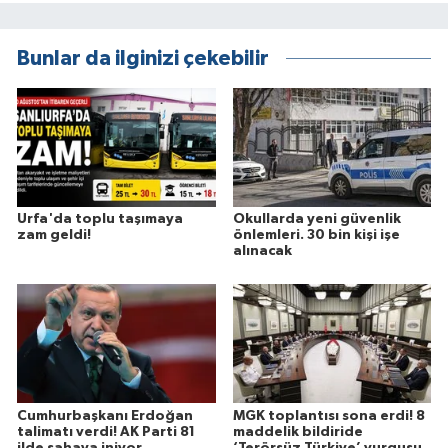
Bunlar da ilginizi çekebilir
Urfa'da toplu taşımaya
Okullarda yeni güvenlik
zam geldi!
önlemleri. 30 bin kişi işe
alınacak
Cumhurbaşkanı Erdoğan
MGK toplantısı sona erdi! 8
talimatı verdi! AK Parti 81
maddelik bildiride
ilde sahaya iniyor
‘Terörsüz Türkiye’ vurgusu