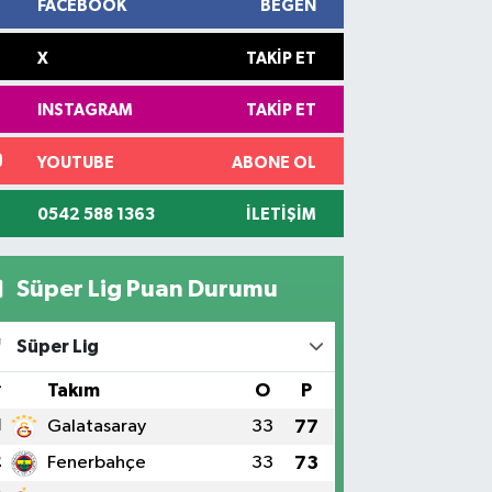
FACEBOOK
BEĞEN
X
TAKIP ET
INSTAGRAM
TAKIP ET
YOUTUBE
ABONE OL
0542 588 1363
İLETIŞIM
Süper Lig Puan Durumu
Süper Lig
#
Takım
O
P
1
Galatasaray
33
77
2
Fenerbahçe
33
73