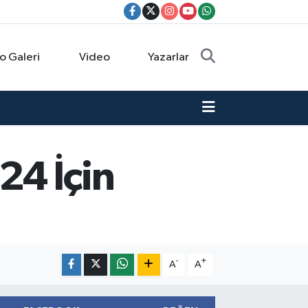
o Galeri
Video
Yazarlar
24 İçin
-
+
A
A