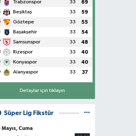
3
Trabzonspor
33
69
4
Beşiktaş
33
59
5
Göztepe
33
55
6
Başakşehir
33
54
7
Samsunspor
33
48
8
Rizespor
33
40
9
Konyaspor
33
40
0
Alanyaspor
33
37
Detaylar için tıklayın
Süper Lig Fikstür
5 Mayıs, Cuma