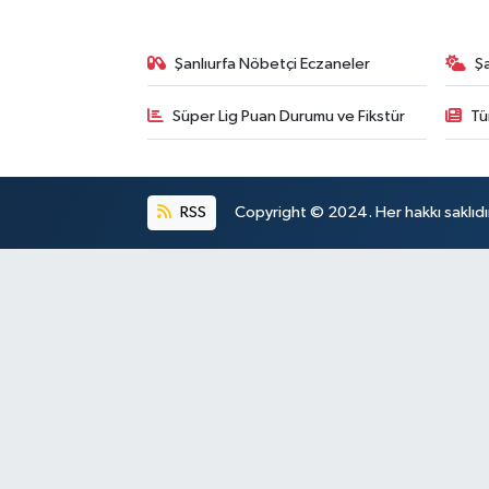
Şanlıurfa Nöbetçi Eczaneler
Ş
Süper Lig Puan Durumu ve Fikstür
Tü
RSS
Copyright © 2024. Her hakkı saklıdı