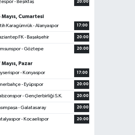
zespor - Beşiktaş
20:00
6 Mayıs, Cumartesi
tih Karagümrük - Alanyaspor
17:00
ziantep FK - Başakşehir
20:00
msunspor - Göztepe
20:00
7 Mayıs, Pazar
yserispor - Konyaspor
17:00
nerbahçe - Eyüpspor
20:00
abzonspor - Gençlerbirliği S.K.
20:00
sımpaşa - Galatasaray
20:00
talyaspor - Kocaelispor
20:00