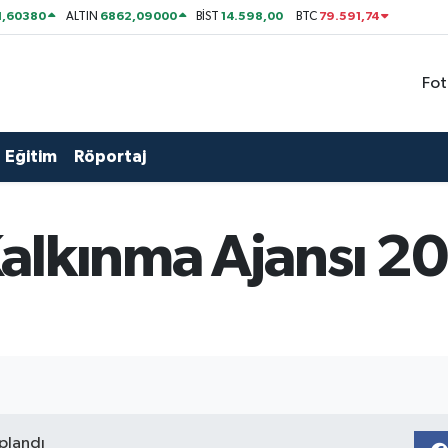
1,60380
6862,09000
14.598,00
79.591,74
ALTIN
BİST
BTC
Fot
Eğitim
Röportaj
alkınma Ajansı 20