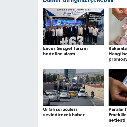
Enver Geçgel Turizm
Rakamlar
hedefine ulaştı
Hangi ba
promosy
Urfalı sürücüleri
Paralar 
sevindirecek haber
Emeklile
netleşti