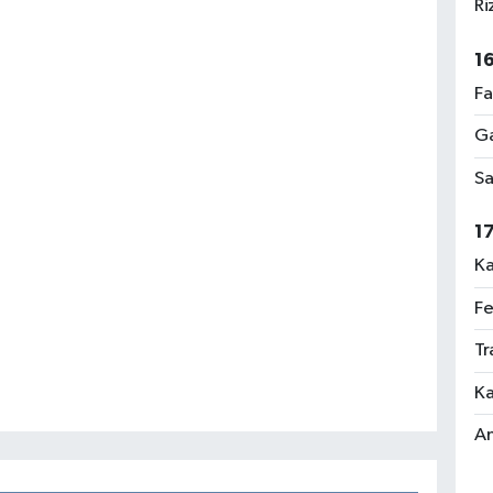
Ri
1
Fa
Ga
Sa
1
Ka
Fe
Tr
Ka
An