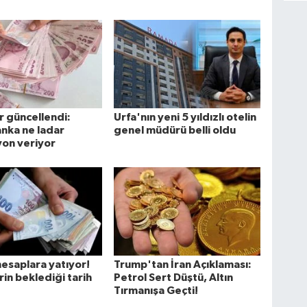
 güncellendi:
Urfa'nın yeni 5 yıldızlı otelin
nka ne ladar
genel müdürü belli oldu
on veriyor
hesaplara yatıyor!
Trump'tan İran Açıklaması:
rin beklediği tarih
Petrol Sert Düştü, Altın
Tırmanışa Geçti!