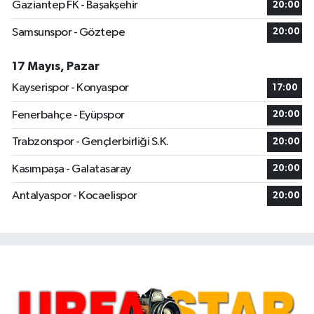
Gaziantep FK - Başakşehir
20:00
Samsunspor - Göztepe
20:00
17 Mayıs, Pazar
Kayserispor - Konyaspor
17:00
Fenerbahçe - Eyüpspor
20:00
Trabzonspor - Gençlerbirliği S.K.
20:00
Kasımpaşa - Galatasaray
20:00
Antalyaspor - Kocaelispor
20:00