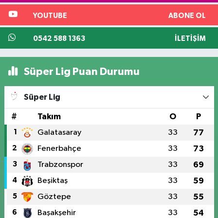
YOUTUBE
ABONE OL
0542 588 1363
İLETIŞIM
Süper Lig Puan Durumu
Süper Lig
#
Takım
O
P
1
Galatasaray
33
77
2
Fenerbahçe
33
73
3
Trabzonspor
33
69
4
Beşiktaş
33
59
5
Göztepe
33
55
6
Başakşehir
33
54