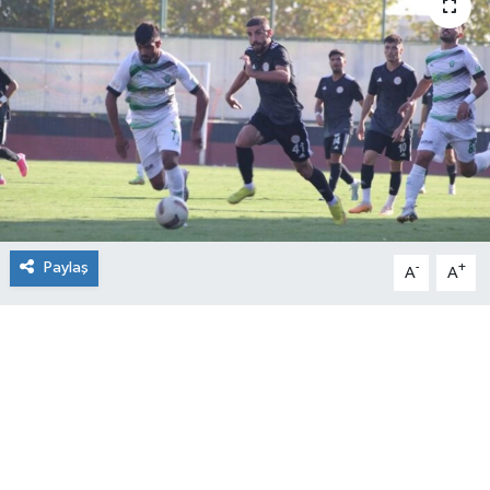
Paylaş
-
+
A
A