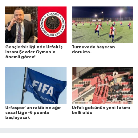
Gençlerbirliği'nde Urfalı İş
Turnuvada heyecan
İnsanı Şevder Oyman'a
dorukta...
önemli görev!
Urfaspor'un rakibine ağır
Urfalı golcünün yeni takımı
ceza! Lige -6 puanla
belli oldu
başlayacak