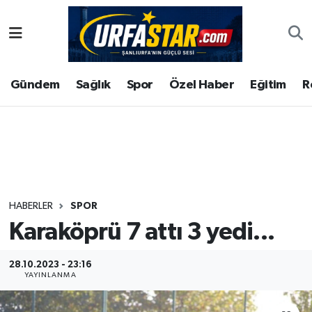
ASAYİS
Şanlıurfa Nöbetçi Eczaneler
Gündem
Sağlık
Spor
Özel Haber
Eğitim
R
ÇEVRE
Şanlıurfa Hava Durumu
DUNYA
Şanlıurfa Namaz Vakitleri
Eğitim
Şanlıurfa Trafik Yoğunluk Haritası
Ekonomi
Süper Lig Puan Durumu ve Fikstür
HABERLER
SPOR
Karaköprü 7 attı 3 yedi...
Gündem
Tüm Manşetler
Kültür
Son Dakika Haberleri
28.10.2023 - 23:16
YAYINLANMA
Magazin
Haber Arşivi