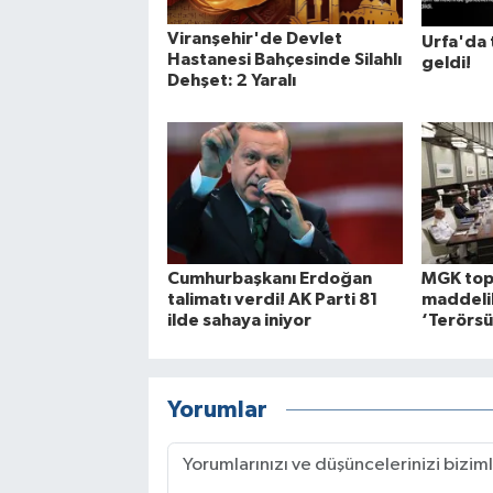
Viranşehir'de Devlet
Urfa'da 
Hastanesi Bahçesinde Silahlı
geldi!
Dehşet: 2 Yaralı
Cumhurbaşkanı Erdoğan
MGK topl
talimatı verdi! AK Parti 81
maddelik
ilde sahaya iniyor
‘Terörsü
Yorumlar