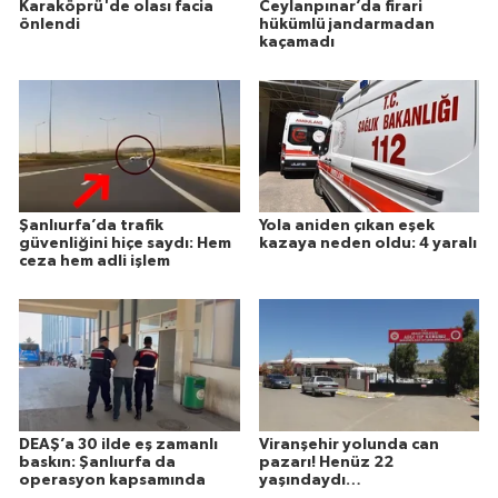
Karaköprü'de olası facia
Ceylanpınar’da firari
önlendi
hükümlü jandarmadan
kaçamadı
Şanlıurfa’da trafik
Yola aniden çıkan eşek
güvenliğini hiçe saydı: Hem
kazaya neden oldu: 4 yaralı
ceza hem adli işlem
DEAŞ’a 30 ilde eş zamanlı
Viranşehir yolunda can
baskın: Şanlıurfa da
pazarı! Henüz 22
operasyon kapsamında
yaşındaydı…