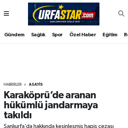
ASAYİS
Şanlıurfa Nöbetçi Eczaneler
Gündem
Sağlık
Spor
Özel Haber
Eğitim
R
ÇEVRE
Şanlıurfa Hava Durumu
DUNYA
Şanlıurfa Namaz Vakitleri
Eğitim
Şanlıurfa Trafik Yoğunluk Haritası
Ekonomi
Süper Lig Puan Durumu ve Fikstür
HABERLER
ASAYİS
Karaköprü’de aranan
Gündem
Tüm Manşetler
hükümlü jandarmaya
Kültür
Son Dakika Haberleri
takıldı
Magazin
Haber Arşivi
Şanlıurfa’da hakkında kesinleşmiş hapis cezası