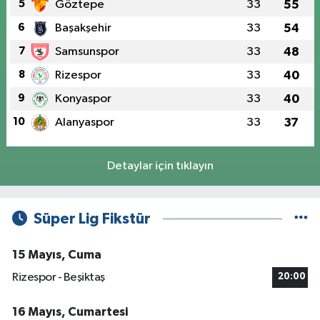
5
Göztepe
33
55
6
Başakşehir
33
54
7
Samsunspor
33
48
8
Rizespor
33
40
9
Konyaspor
33
40
10
Alanyaspor
33
37
Detaylar için tıklayın
Süper Lig Fikstür
15 Mayıs, Cuma
Rizespor - Beşiktaş
20:00
16 Mayıs, Cumartesi