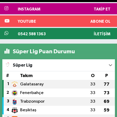
INSTAGRAM
TAKIP ET
YOUTUBE
ABONE OL
0542 588 1363
İLETIŞIM
Süper Lig Puan Durumu
Süper Lig
#
Takım
O
P
1
Galatasaray
33
77
2
Fenerbahçe
33
73
3
Trabzonspor
33
69
4
Beşiktaş
33
59