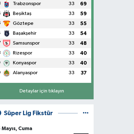
3
Trabzonspor
33
69
4
Beşiktaş
33
59
5
Göztepe
33
55
6
Başakşehir
33
54
7
Samsunspor
33
48
8
Rizespor
33
40
9
Konyaspor
33
40
0
Alanyaspor
33
37
Detaylar için tıklayın
Süper Lig Fikstür
5 Mayıs, Cuma