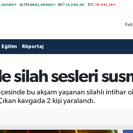
1,60380
6862,09000
14.598,00
79.591,74
ALTIN
BİST
BTC
Fot
Eğitim
Röportaj
 silah sesleri su
çesinde bu akşam yaşanan silahlı intihar ol
Çıkan kavgada 2 kişi yaralandı.