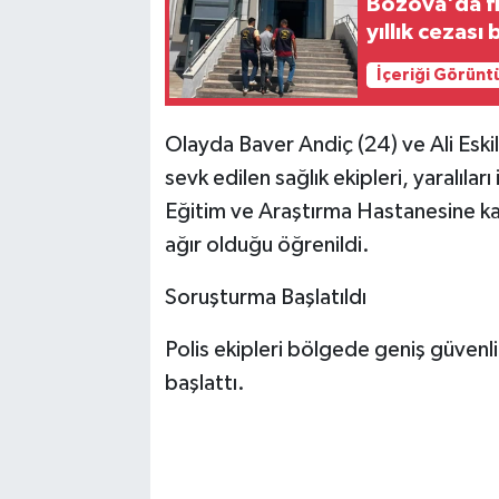
Bozova'da fi
yıllık cezası
İçeriği Görünt
Olayda Baver Andiç (24) ve Ali Eskil
sevk edilen sağlık ekipleri, yaralıla
Eğitim ve Araştırma Hastanesine kal
ağır olduğu öğrenildi.
Soruşturma Başlatıldı
Polis ekipleri bölgede geniş güvenlik
başlattı.