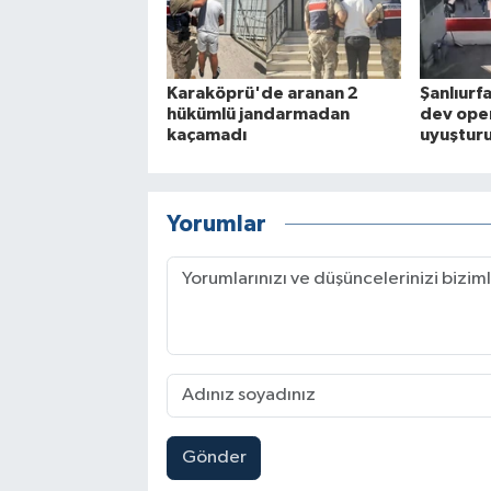
Karaköprü'de aranan 2
Şanlıurf
hükümlü jandarmadan
dev ope
kaçamadı
uyuşturu
Yorumlar
Gönder