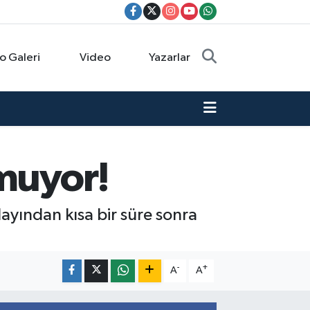
o Galeri
Video
Yazarlar
smuyor!
ayından kısa bir süre sonra
-
+
A
A