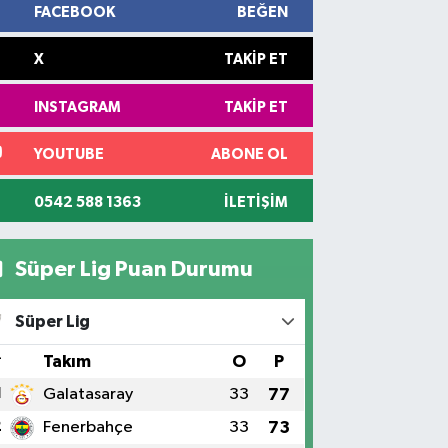
FACEBOOK
BEĞEN
X
TAKIP ET
INSTAGRAM
TAKIP ET
YOUTUBE
ABONE OL
0542 588 1363
İLETIŞIM
Süper Lig Puan Durumu
Süper Lig
#
Takım
O
P
1
Galatasaray
33
77
2
Fenerbahçe
33
73