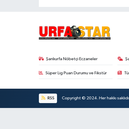
Şanlıurfa Nöbetçi Eczaneler
Ş
Süper Lig Puan Durumu ve Fikstür
Tü
RSS
Copyright © 2024. Her hakkı saklıdı