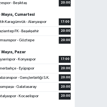
zespor - Beşiktaş
20:00
6 Mayıs, Cumartesi
tih Karagümrük - Alanyaspor
17:00
ziantep FK - Başakşehir
20:00
msunspor - Göztepe
20:00
7 Mayıs, Pazar
yserispor - Konyaspor
17:00
nerbahçe - Eyüpspor
20:00
abzonspor - Gençlerbirliği S.K.
20:00
sımpaşa - Galatasaray
20:00
talyaspor - Kocaelispor
20:00