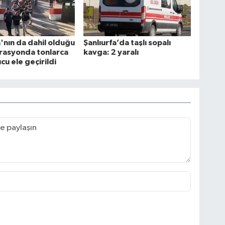
a'nın da dahil olduğu
Şanlıurfa’da taşlı sopalı
rasyonda tonlarca
kavga: 2 yaralı
cu ele geçirildi