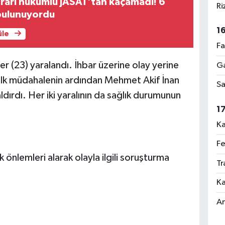
rari hükümlü JASAT'tan kaçamadı! 6
Ri
 bulunuyordu
1
üle
Fa
er (23) yaralandı. İhbar üzerine olay yerine
Ga
rı ilk müdahalenin ardından Mehmet Akif İnan
Sa
dırdı. Her iki yaralının da sağlık durumunun
1
Ka
Fe
 önlemleri alarak olayla ilgili soruşturma
Tr
Ka
An