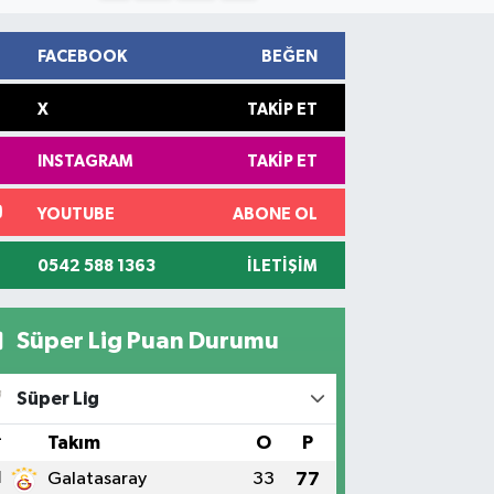
FACEBOOK
BEĞEN
X
TAKIP ET
INSTAGRAM
TAKIP ET
YOUTUBE
ABONE OL
0542 588 1363
İLETIŞIM
Süper Lig Puan Durumu
Süper Lig
#
Takım
O
P
1
Galatasaray
33
77