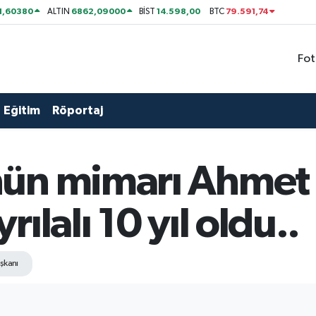
1,60380
6862,09000
14.598,00
79.591,74
ALTIN
BİST
BTC
Fot
Eğitim
Röportaj
ün mimarı Ahmet
ılalı 10 yıl oldu..
şkanı