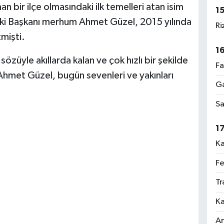
bir ilçe olmasındaki ilk temelleri atan isim
1
ski Başkanı merhum Ahmet Güzel, 2015 yılında
Ri
mişti.
1
özüyle akıllarda kalan ve çok hızlı bir şekilde
Fa
Ahmet Güzel, bugün sevenleri ve yakınları
Ga
Sa
1
Ka
Fe
Tr
Ka
An