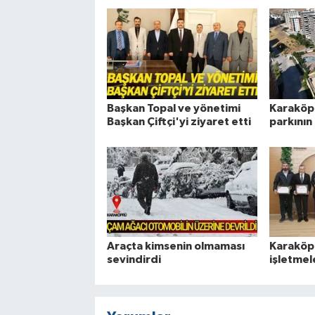
Başkan Topal ve yönetimi
Karaköp
Başkan Çiftçi'yi ziyaret etti
parkının h
Araçta kimsenin olmaması
Karaköp
sevindirdi
işletmel