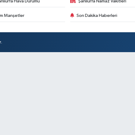
anlıurfa Hava Durumu
Şanlıurfa Namaz Vakitleri
m Manşetler
Son Dakika Haberleri
r.