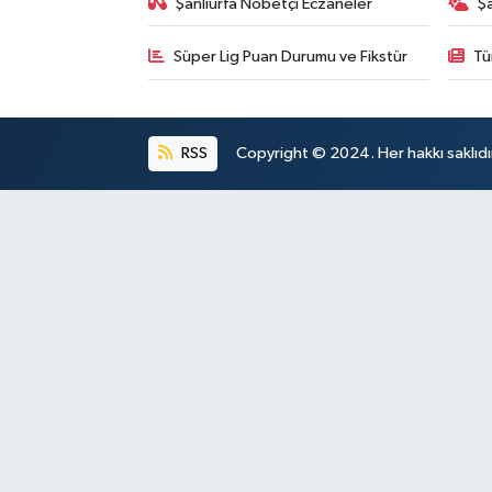
Şanlıurfa Nöbetçi Eczaneler
Ş
Süper Lig Puan Durumu ve Fikstür
Tü
RSS
Copyright © 2024. Her hakkı saklıdı