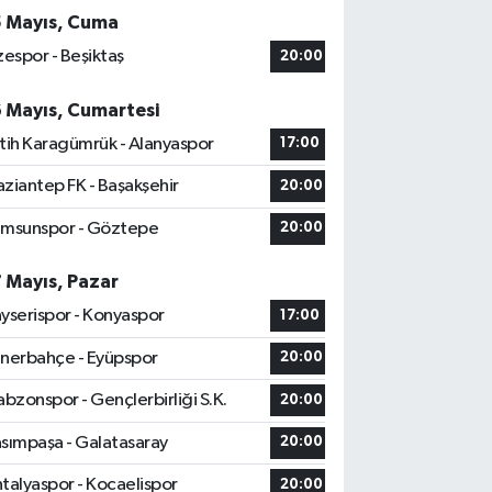
5 Mayıs, Cuma
zespor - Beşiktaş
20:00
6 Mayıs, Cumartesi
tih Karagümrük - Alanyaspor
17:00
ziantep FK - Başakşehir
20:00
msunspor - Göztepe
20:00
7 Mayıs, Pazar
yserispor - Konyaspor
17:00
nerbahçe - Eyüpspor
20:00
abzonspor - Gençlerbirliği S.K.
20:00
sımpaşa - Galatasaray
20:00
talyaspor - Kocaelispor
20:00