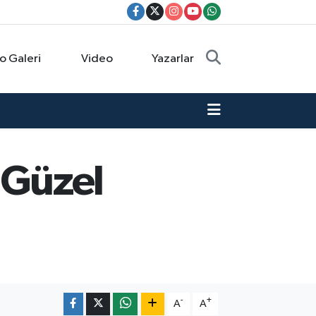
o Galeri
Video
Yazarlar
 Güzel
-
+
A
A