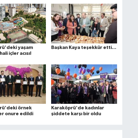
rü'deki yaşam
Başkan Kaya teşekkür etti...
ali içler acısı!
rü'deki örnek
Karaköprü'de kadınlar
er onure edildi
şiddete karşı bir oldu