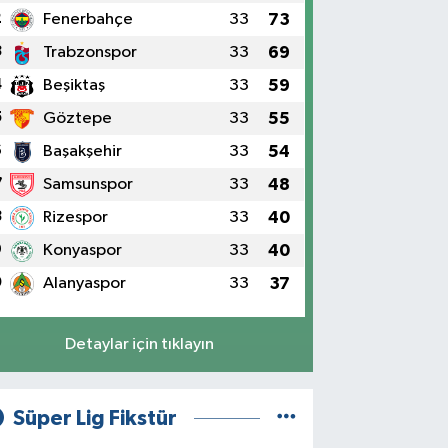
2
Fenerbahçe
33
73
3
Trabzonspor
33
69
4
Beşiktaş
33
59
5
Göztepe
33
55
6
Başakşehir
33
54
7
Samsunspor
33
48
8
Rizespor
33
40
9
Konyaspor
33
40
0
Alanyaspor
33
37
Detaylar için tıklayın
Süper Lig Fikstür