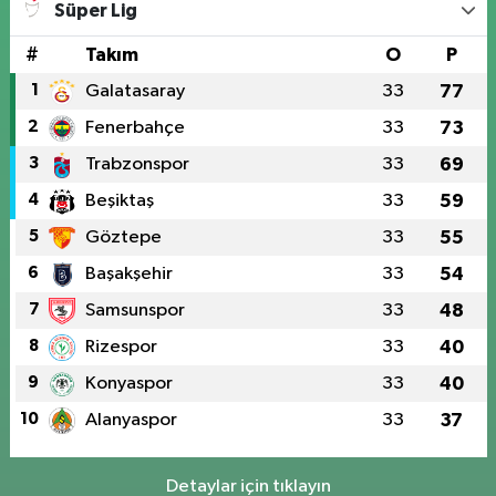
Süper Lig
#
Takım
O
P
1
Galatasaray
33
77
2
Fenerbahçe
33
73
3
Trabzonspor
33
69
4
Beşiktaş
33
59
5
Göztepe
33
55
6
Başakşehir
33
54
7
Samsunspor
33
48
8
Rizespor
33
40
9
Konyaspor
33
40
10
Alanyaspor
33
37
Detaylar için tıklayın