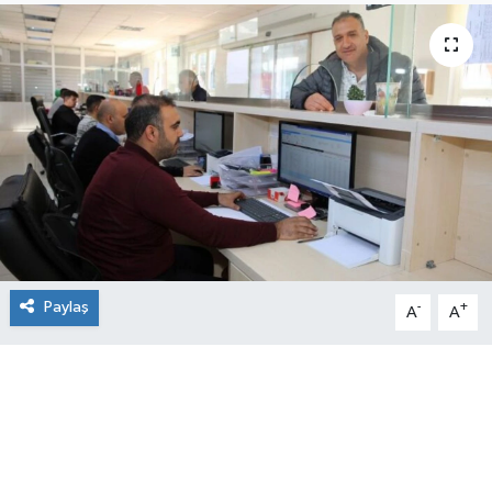
Paylaş
-
+
A
A