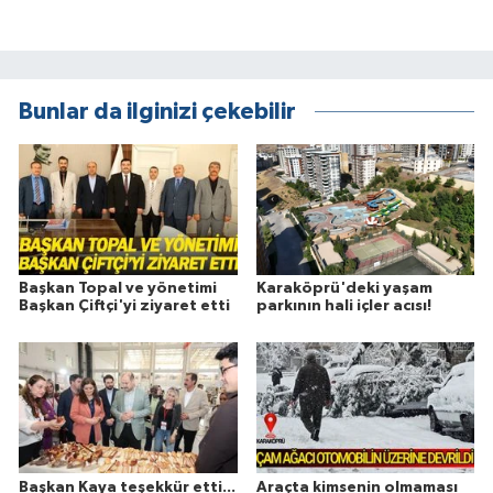
Bunlar da ilginizi çekebilir
Başkan Topal ve yönetimi
Karaköprü'deki yaşam
Başkan Çiftçi'yi ziyaret etti
parkının hali içler acısı!
Başkan Kaya teşekkür etti...
Araçta kimsenin olmaması