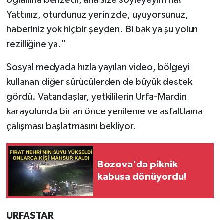
oğlanına benzetir, aha size söyleyeyim ha!
Yattınız, oturdunuz yerinizde, uyuyorsunuz,
haberiniz yok hiçbir şeyden. Bi bak ya şu yolun
rezilliğine ya."
​Sosyal medyada hızla yayılan video, bölgeyi
kullanan diğer sürücülerden de büyük destek
gördü. Vatandaşlar, yetkililerin Urfa-Mardin
karayolunda bir an önce yenileme ve asfaltlama
çalışması başlatmasını bekliyor.
Bozova'da piknik
kabusa dönüyordu!
URFASTAR