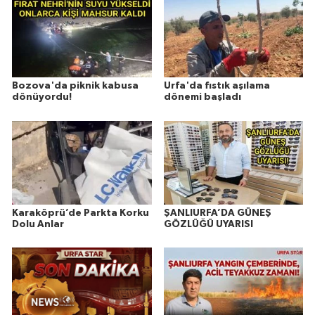
Bozova'da piknik kabusa
Urfa'da fıstık aşılama
dönüyordu!
dönemi başladı
Karaköprü’de Parkta Korku
ŞANLIURFA’DA GÜNEŞ
Dolu Anlar
GÖZLÜĞÜ UYARISI