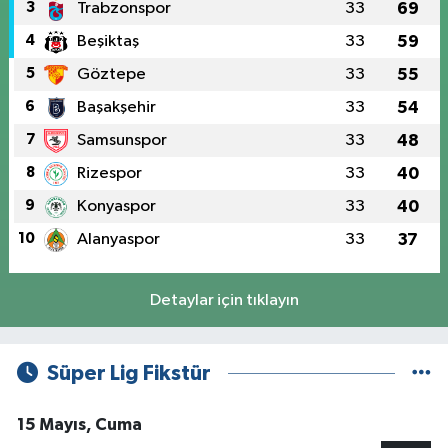
3
Trabzonspor
33
69
4
Beşiktaş
33
59
5
Göztepe
33
55
6
Başakşehir
33
54
7
Samsunspor
33
48
8
Rizespor
33
40
9
Konyaspor
33
40
10
Alanyaspor
33
37
Detaylar için tıklayın
Süper Lig Fikstür
15 Mayıs, Cuma