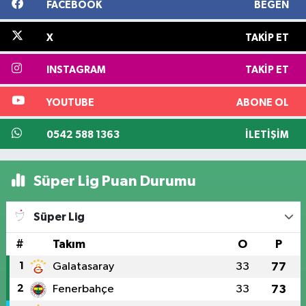
FACEBOOK
BEĞEN
X
TAKIP ET
INSTAGRAM
TAKIP ET
YOUTUBE
ABONE OL
0542 588 1363
İLETIŞIM
Süper Lig Puan Durumu
Süper Lig
#
Takım
O
P
1
Galatasaray
33
77
2
Fenerbahçe
33
73