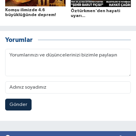
Komşu ilimizde 4.6
Öztürkmen'den hayati
büyüklüğünde deprem!
uyarı...
Yorumlar
Gönder