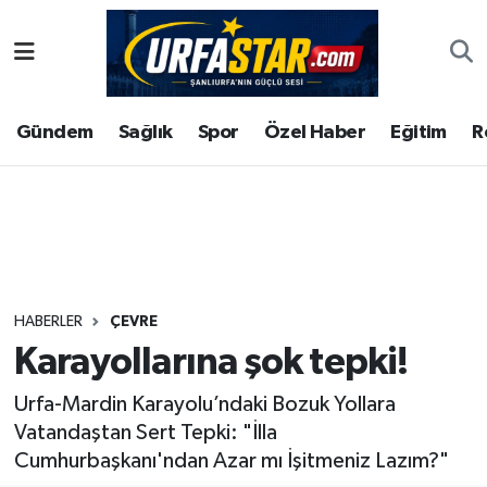
ASAYİS
Şanlıurfa Nöbetçi Eczaneler
Gündem
Sağlık
Spor
Özel Haber
Eğitim
R
ÇEVRE
Şanlıurfa Hava Durumu
DUNYA
Şanlıurfa Namaz Vakitleri
Eğitim
Şanlıurfa Trafik Yoğunluk Haritası
Ekonomi
Süper Lig Puan Durumu ve Fikstür
HABERLER
ÇEVRE
Karayollarına şok tepki!
Gündem
Tüm Manşetler
Urfa-Mardin Karayolu’ndaki Bozuk Yollara
Kültür
Son Dakika Haberleri
Vatandaştan Sert Tepki: "İlla
Cumhurbaşkanı'ndan Azar mı İşitmeniz Lazım?"
Magazin
Haber Arşivi