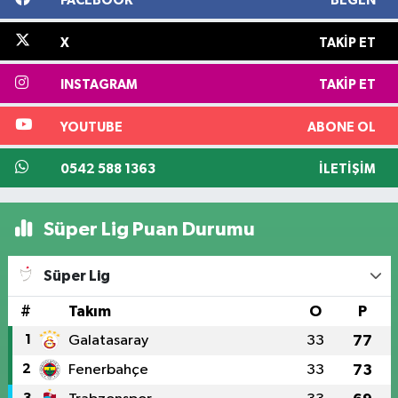
FACEBOOK
BEĞEN
X
TAKIP ET
INSTAGRAM
TAKIP ET
YOUTUBE
ABONE OL
0542 588 1363
İLETIŞIM
Süper Lig Puan Durumu
Süper Lig
#
Takım
O
P
1
Galatasaray
33
77
2
Fenerbahçe
33
73