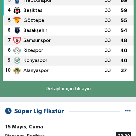
3
Trabzonspor
33
69
4
Beşiktaş
33
59
5
Göztepe
33
55
6
Başakşehir
33
54
7
Samsunspor
33
48
8
Rizespor
33
40
9
Konyaspor
33
40
10
Alanyaspor
33
37
Detaylar için tıklayın
Süper Lig Fikstür
15 Mayıs, Cuma