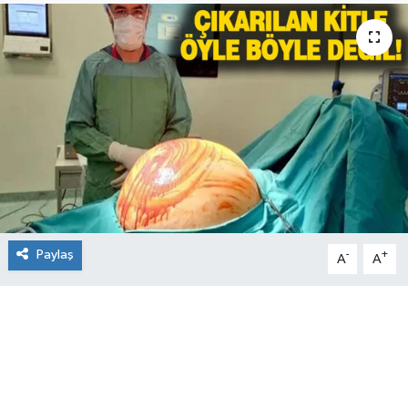
Paylaş
-
+
A
A