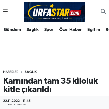
ASAYİS
Şanlıurfa Nöbetçi Eczaneler
Gündem
Sağlık
Spor
Özel Haber
Eğitim
R
ÇEVRE
Şanlıurfa Hava Durumu
DUNYA
Şanlıurfa Namaz Vakitleri
Eğitim
Şanlıurfa Trafik Yoğunluk Haritası
Ekonomi
Süper Lig Puan Durumu ve Fikstür
HABERLER
SAĞLIK
Karnından tam 35 kiloluk
Gündem
Tüm Manşetler
kitle çıkarıldı
Kültür
Son Dakika Haberleri
22.11.2022 - 11:45
Magazin
Haber Arşivi
YAYINLANMA