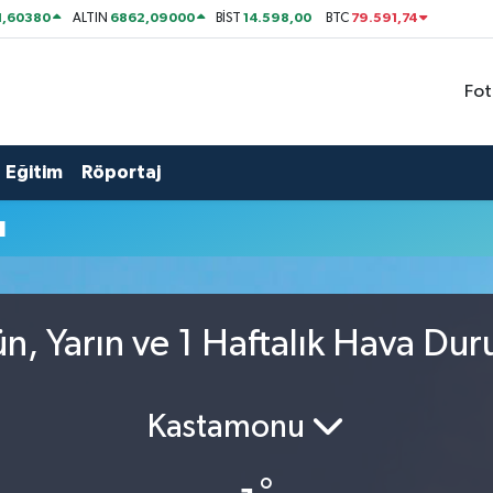
1,60380
6862,09000
14.598,00
79.591,74
ALTIN
BİST
BTC
Fot
Eğitim
Röportaj
u
, Yarın ve 1 Haftalık Hava Du
Kastamonu