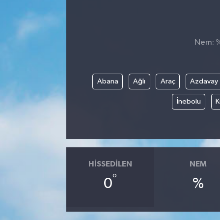
Nem: %,
Abana
Ağlı
Araç
Azdavay
İnebolu
K
HISSEDILEN
NEM
°
0
%