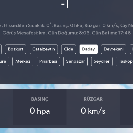
°
-1
°
 Hissedilen Sıcaklık: 0
, Basınç: 0 hPa, Rüzgar: 0 km/s, Çiy No
Görüş Mesafesi: km, Gün Doğumu: 8:06, Gün Batımı: 17:46
Bozkurt
Çatalzeytin
Cide
Daday
Devrekani
üre
Merkez
Pınarbaşı
Şenpazar
Seydiler
Taşköp
BASINÇ
RÜZGAR
0
0
hpa
km/s