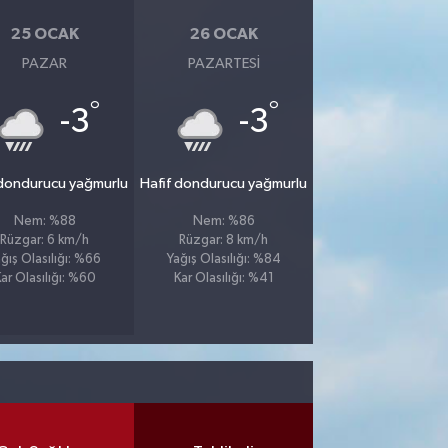
25 OCAK
26 OCAK
PAZAR
PAZARTESI
°
°
-3
-3
 dondurucu yağmurlu
Hafif dondurucu yağmurlu
Nem: %88
Nem: %86
Rüzgar: 6 km/h
Rüzgar: 8 km/h
ğış Olasılığı: %66
Yağış Olasılığı: %84
ar Olasılığı: %60
Kar Olasılığı: %41