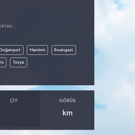
ktası: ,
Doğanyurt
Hanönü
İhsangazi
rü
Tosya
ÇIY
GÖRÜŞ
km