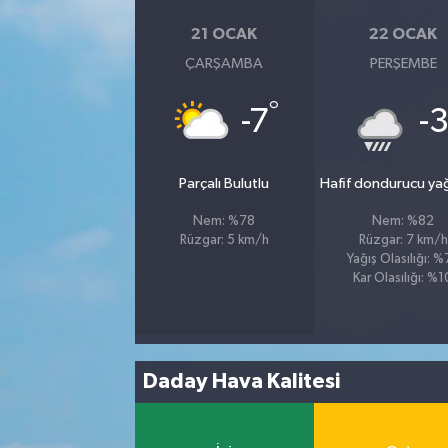
21 OCAK
22 OCAK
ÇARŞAMBA
PERŞEMBE
°
-7
-
Parçalı Bulutlu
Hafif dondurucu ya
Nem: %78
Nem: %82
Rüzgar: 5 km/h
Rüzgar: 7 km/h
Yağış Olasılığı: 
Kar Olasılığı: %1
Daday Hava Kalitesi