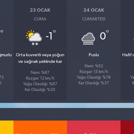
23 OCAK
24 OCAK
CUMA
CUMARTESI
°
°
°
3
-1
0
ğmurlu
Orta kuvvetli veya yoğun
Puslu
Hafif
ve sağnak şeklinde kar
Nem: %92
Rüzgar: 15 km/h
Nem: %87
%73
Yağış Olasılığı: %76
Ya
Rüzgar: 12 km/h
0
Kar Olasılığı: %37
K
Yağış Olasılığı: %87
Kar Olasılığı: %20