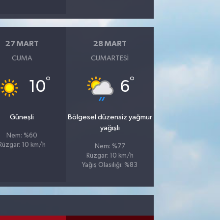
27 MART
28 MART
CUMA
CUMARTESI
°
°
10
6
Güneşli
Bölgesel düzensiz yağmur
yağışlı
Nem: %60
Rüzgar: 10 km/h
Nem: %77
Rüzgar: 10 km/h
Yağış Olasılığı: %83