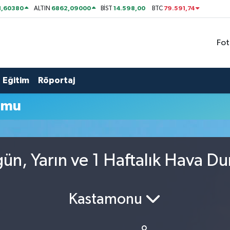
1,60380
6862,09000
14.598,00
79.591,74
ALTIN
BİST
BTC
Fot
Eğitim
Röportaj
umu
ün, Yarın ve 1 Haftalık Hava D
Kastamonu