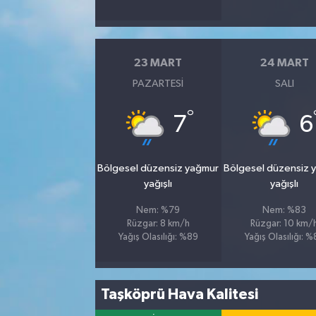
23 MART
24 MART
PAZARTESI
SALI
°
7
6
Bölgesel düzensiz yağmur
Bölgesel düzensiz 
yağışlı
yağışlı
Nem: %79
Nem: %83
Rüzgar: 8 km/h
Rüzgar: 10 km/
Yağış Olasılığı: %89
Yağış Olasılığı: 
Taşköprü Hava Kalitesi