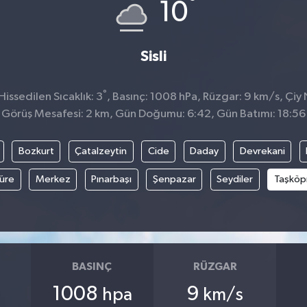
°
10
Sisli
°
issedilen Sıcaklık: 3
, Basınç: 1008 hPa, Rüzgar: 9 km/s, Çiy 
Görüş Mesafesi: 2 km, Gün Doğumu: 6:42, Gün Batımı: 18:56
Bozkurt
Çatalzeytin
Cide
Daday
Devrekani
üre
Merkez
Pınarbaşı
Şenpazar
Seydiler
Taşköp
BASINÇ
RÜZGAR
1008
9
hpa
km/s