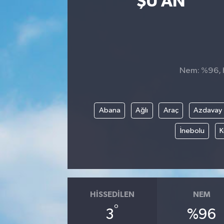
ŞU AN
Nem: %96, H
Abana
Ağlı
Araç
Azdavay
İnebolu
K
HISSEDILEN
NEM
°
3
%96