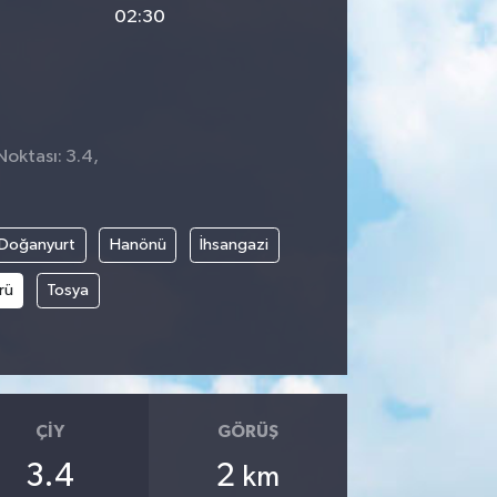
02:30
Noktası: 3.4,
Doğanyurt
Hanönü
İhsangazi
rü
Tosya
ÇIY
GÖRÜŞ
3.4
2
km