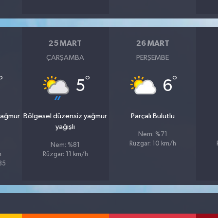
25 MART
26 MART
ÇARŞAMBA
PERŞEMBE
°
°
°
5
6
yağmur
Bölgesel düzensiz yağmur
Parçalı Bulutlu
yağışlı
Nem: %71
Rüzgar: 10 km/h
Nem: %81
h
Rüzgar: 11 km/h
%85