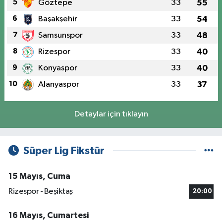
5
Göztepe
33
55
6
Başakşehir
33
54
7
Samsunspor
33
48
8
Rizespor
33
40
9
Konyaspor
33
40
10
Alanyaspor
33
37
Detaylar için tıklayın
Süper Lig Fikstür
15 Mayıs, Cuma
Rizespor - Beşiktaş
20:00
16 Mayıs, Cumartesi