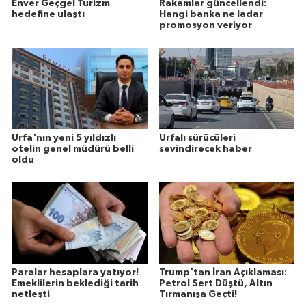
Enver Geçgel Turizm
Rakamlar güncellendi:
hedefine ulaştı
Hangi banka ne ladar
promosyon veriyor
Urfa'nın yeni 5 yıldızlı
Urfalı sürücüleri
otelin genel müdürü belli
sevindirecek haber
oldu
Paralar hesaplara yatıyor!
Trump'tan İran Açıklaması:
Emeklilerin beklediği tarih
Petrol Sert Düştü, Altın
netleşti
Tırmanışa Geçti!