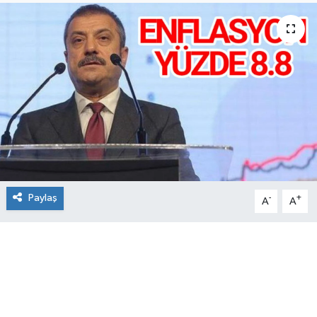
Paylaş
-
+
A
A