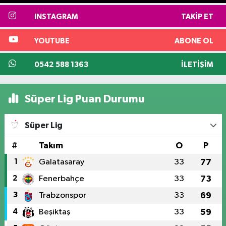
INSTAGRAM
TAKIP ET
YOUTUBE
ABONE OL
0542 588 1363
İLETIŞIM
Süper Lig Puan Durumu
Süper Lig
#
Takım
O
P
1
Galatasaray
33
77
2
Fenerbahçe
33
73
3
Trabzonspor
33
69
4
Beşiktaş
33
59