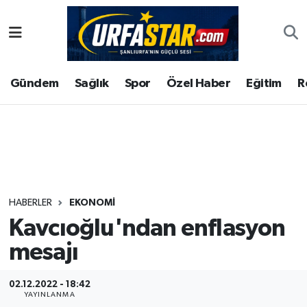
ASAYİS
Şanlıurfa Nöbetçi Eczaneler
Gündem
Sağlık
Spor
Özel Haber
Eğitim
R
ÇEVRE
Şanlıurfa Hava Durumu
DUNYA
Şanlıurfa Namaz Vakitleri
Eğitim
Şanlıurfa Trafik Yoğunluk Haritası
Ekonomi
Süper Lig Puan Durumu ve Fikstür
HABERLER
EKONOMI
Kavcıoğlu'ndan enflasyon
Gündem
Tüm Manşetler
mesajı
Kültür
Son Dakika Haberleri
02.12.2022 - 18:42
Magazin
Haber Arşivi
YAYINLANMA