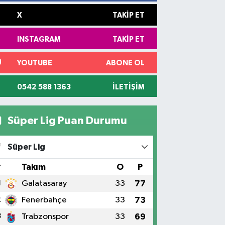
X
TAKIP ET
INSTAGRAM
TAKIP ET
YOUTUBE
ABONE OL
0542 588 1363
İLETIŞIM
Süper Lig Puan Durumu
Süper Lig
#
Takım
O
P
1
Galatasaray
33
77
2
Fenerbahçe
33
73
3
Trabzonspor
33
69