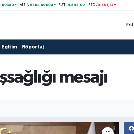
1,60380
6862,09000
14.598,00
79.591,74
ALTIN
BİST
BTC
Fot
Eğitim
Röportaj
sağlığı mesajı