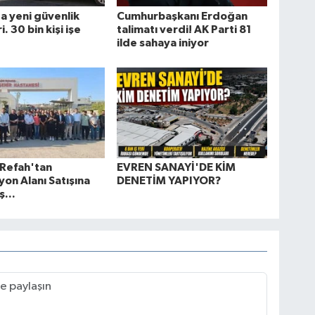
a yeni güvenlik
Cumhurbaşkanı Erdoğan
. 30 bin kişi işe
talimatı verdi! AK Parti 81
ilde sahaya iniyor
 Refah'tan
EVREN SANAYİ'DE KİM
on Alanı Satışına
DENETİM YAPIYOR?
ş...