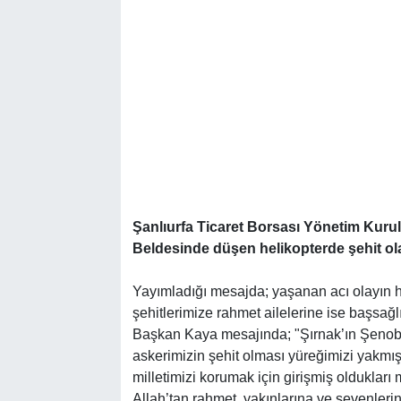
Şanlıurfa Ticaret Borsası Yönetim Kur
Beldesinde düşen helikopterde şehit ola
Yayımladığı mesajda; yaşanan acı olayın 
şehitlerimize rahmet ailelerine ise başsağlı
Başkan Kaya mesajında; "Şırnak’ın Şenob
askerimizin şehit olması yüreğimizi yakmış
milletimizi korumak için girişmiş olduklar
Allah’tan rahmet, yakınlarına ve sevenlerin