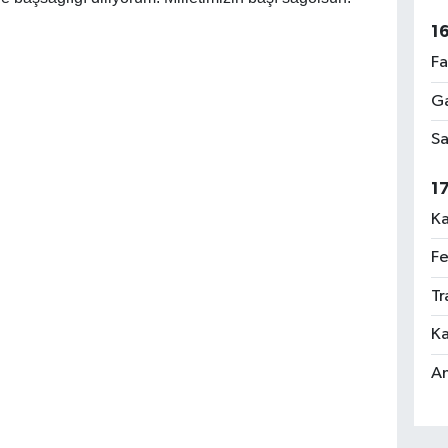
1
Fa
Ga
Sa
1
Ka
Fe
Tr
Ka
An