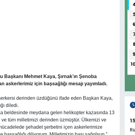
1
ulu Başkanı Mehmet Kaya, Şırnak’ın Şenoba
n askerlerimiz için başsağlığı mesajı yayımladı.
herkersi derinden üzdüğünü ifade eden Başkan Kaya,
ğı diledi.
a beldesinde meydana gelen helikopter kazasında 13
 ve tüm milletimizi derinden üzmüştür. Ülkemizi ve
1
ı mücadelede şehadet şerbetini içen askerlerimize
Ri
e başsağlığı diliyorum. Milletimizin başı sağolsun.”