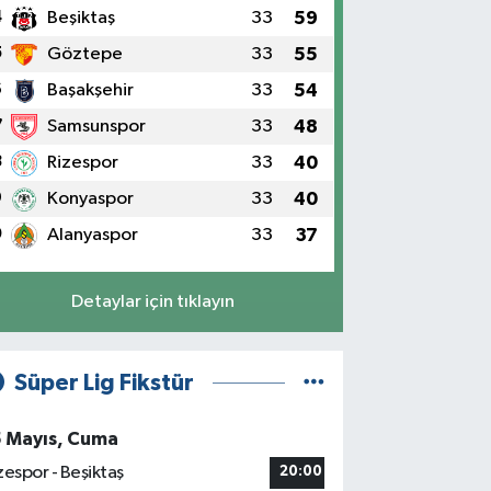
4
Beşiktaş
33
59
5
Göztepe
33
55
6
Başakşehir
33
54
7
Samsunspor
33
48
8
Rizespor
33
40
9
Konyaspor
33
40
0
Alanyaspor
33
37
Detaylar için tıklayın
Süper Lig Fikstür
5 Mayıs, Cuma
zespor - Beşiktaş
20:00