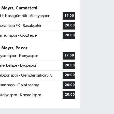
6 Mayıs, Cumartesi
tih Karagümrük - Alanyaspor
17:00
ziantep FK - Başakşehir
20:00
msunspor - Göztepe
20:00
7 Mayıs, Pazar
yserispor - Konyaspor
17:00
nerbahçe - Eyüpspor
20:00
abzonspor - Gençlerbirliği S.K.
20:00
sımpaşa - Galatasaray
20:00
talyaspor - Kocaelispor
20:00