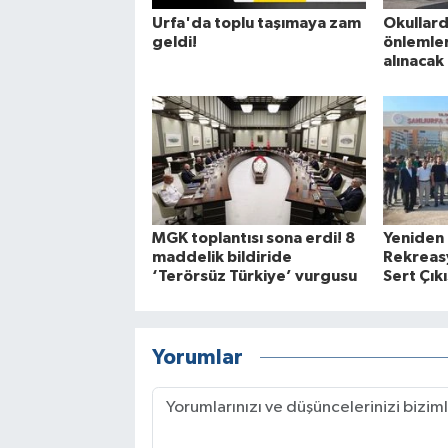
Urfa'da toplu taşımaya zam
Okullard
geldi!
önlemleri
alınacak
MGK toplantısı sona erdi! 8
Yeniden
maddelik bildiride
Rekreasy
‘Terörsüz Türkiye’ vurgusu
Sert Çıkı
Yorumlar