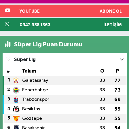
YOUTUBE
ABONE OL
0542 588 1363
İLETIŞIM
Süper Lig Puan Durumu
Süper Lig
#
Takım
O
P
1
Galatasaray
33
77
2
Fenerbahçe
33
73
3
Trabzonspor
33
69
4
Beşiktaş
33
59
5
Göztepe
33
55
6
Başakşehir
33
54