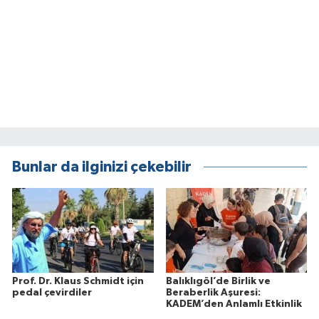
Bunlar da ilginizi çekebilir
Prof. Dr. Klaus Schmidt için
Balıklıgöl’de Birlik ve
pedal çevirdiler
Beraberlik Aşuresi:
KADEM’den Anlamlı Etkinlik