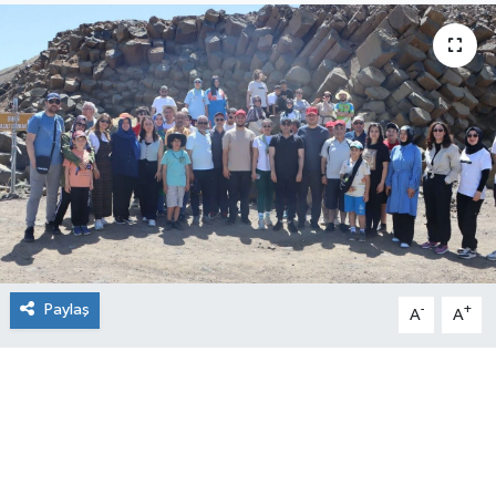
Paylaş
-
+
A
A