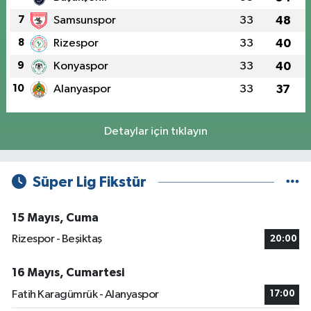
7
Samsunspor
33
48
8
Rizespor
33
40
9
Konyaspor
33
40
10
Alanyaspor
33
37
Detaylar için tıklayın
Süper Lig Fikstür
15 Mayıs, Cuma
Rizespor - Beşiktaş
20:00
16 Mayıs, Cumartesi
Fatih Karagümrük - Alanyaspor
17:00