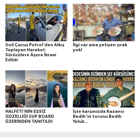
Soil Çavuş Petrol’den Alkış
İlgi var ama yetişen çırak
Toplayan Hareket:
yok!
Sürücülere Aşure İkram
Edildi
HALFETİ'NİN EŞSİZ
İşte karşınızda Kazancı
GÜZELLİĞİ SUP BOARD
Bedih'in torunu Bedih
ÜZERİNDEN TANITILDI
Yoluk...