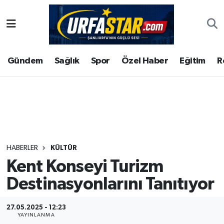
ASAYİS
Şanlıurfa Nöbetçi Eczaneler
Gündem
Sağlık
Spor
Özel Haber
Eğitim
R
ÇEVRE
Şanlıurfa Hava Durumu
DUNYA
Şanlıurfa Namaz Vakitleri
Eğitim
Şanlıurfa Trafik Yoğunluk Haritası
Ekonomi
Süper Lig Puan Durumu ve Fikstür
HABERLER
KÜLTÜR
Kent Konseyi Turizm
Gündem
Tüm Manşetler
Destinasyonlarını Tanıtıyor
Kültür
Son Dakika Haberleri
27.05.2025 - 12:23
Magazin
Haber Arşivi
YAYINLANMA