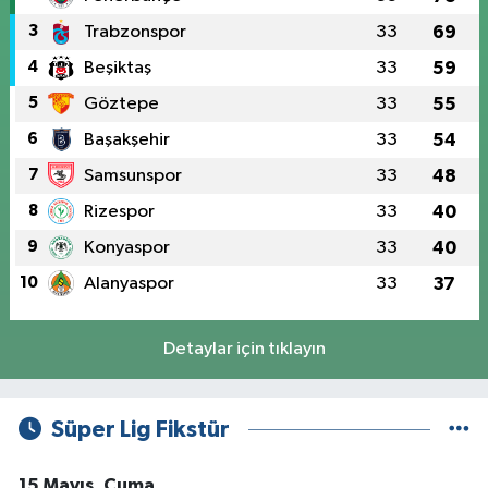
3
Trabzonspor
33
69
4
Beşiktaş
33
59
5
Göztepe
33
55
6
Başakşehir
33
54
7
Samsunspor
33
48
8
Rizespor
33
40
9
Konyaspor
33
40
10
Alanyaspor
33
37
Detaylar için tıklayın
Süper Lig Fikstür
15 Mayıs, Cuma