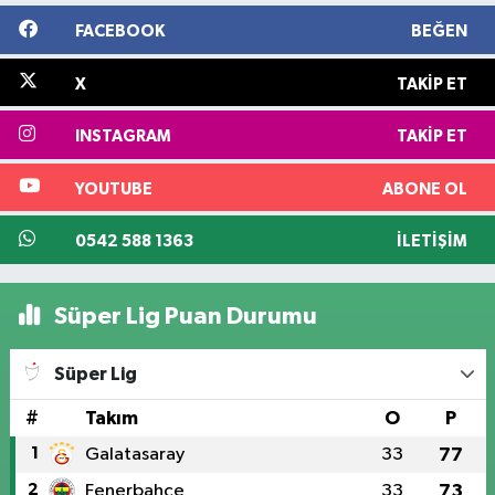
FACEBOOK
BEĞEN
X
TAKIP ET
INSTAGRAM
TAKIP ET
YOUTUBE
ABONE OL
0542 588 1363
İLETIŞIM
Süper Lig Puan Durumu
Süper Lig
#
Takım
O
P
1
Galatasaray
33
77
2
Fenerbahçe
33
73