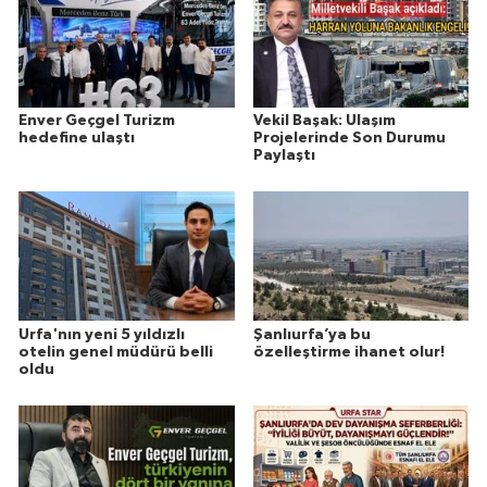
Enver Geçgel Turizm
Vekil Başak: Ulaşım
hedefine ulaştı
Projelerinde Son Durumu
Paylaştı
Urfa'nın yeni 5 yıldızlı
Şanlıurfa’ya bu
otelin genel müdürü belli
özelleştirme ihanet olur!
oldu