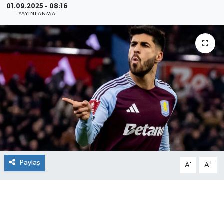
01.09.2025 - 08:16
YAYINLANMA
Paylaş
-
+
A
A