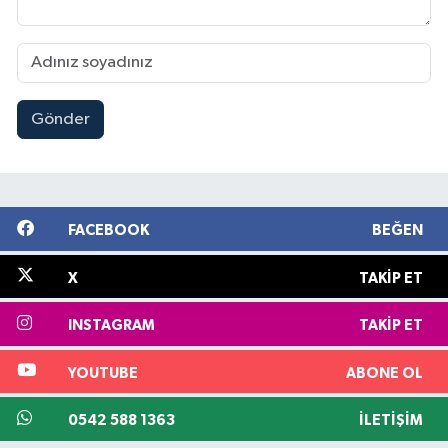
Gönder
FACEBOOK
BEĞEN
X
TAKIP ET
INSTAGRAM
TAKIP ET
YOUTUBE
ABONE OL
0542 588 1363
İLETIŞIM