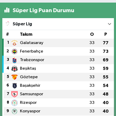
Süper Lig Puan Durumu
Süper Lig
#
Takım
O
P
1
Galatasaray
33
77
2
Fenerbahçe
33
73
3
Trabzonspor
33
69
4
Beşiktaş
33
59
5
Göztepe
33
55
6
Başakşehir
33
54
7
Samsunspor
33
48
8
Rizespor
33
40
9
Konyaspor
33
40