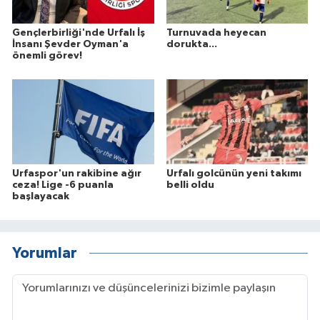
Gençlerbirliği'nde Urfalı İş
Turnuvada heyecan
İnsanı Şevder Oyman'a
dorukta...
önemli görev!
Urfaspor'un rakibine ağır
Urfalı golcünün yeni takımı
ceza! Lige -6 puanla
belli oldu
başlayacak
Yorumlar