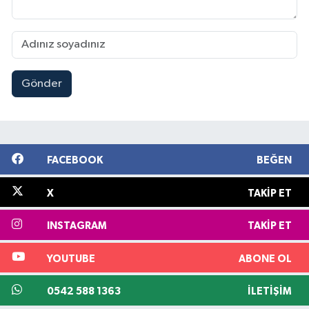
Gönder
FACEBOOK
BEĞEN
X
TAKIP ET
INSTAGRAM
TAKIP ET
YOUTUBE
ABONE OL
0542 588 1363
İLETIŞIM