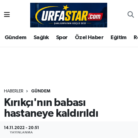
ASAYİS
Şanlıurfa Nöbetçi Eczaneler
Gündem
Sağlık
Spor
Özel Haber
Eğitim
R
ÇEVRE
Şanlıurfa Hava Durumu
DUNYA
Şanlıurfa Namaz Vakitleri
Eğitim
Şanlıurfa Trafik Yoğunluk Haritası
Ekonomi
Süper Lig Puan Durumu ve Fikstür
HABERLER
GÜNDEM
Kırıkçı'nın babası
Gündem
Tüm Manşetler
hastaneye kaldırıldı
Kültür
Son Dakika Haberleri
14.11.2022 - 20:51
Magazin
Haber Arşivi
YAYINLANMA