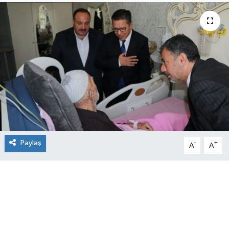
Paylaş
-
+
A
A