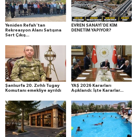
Yeniden Refah'tan
EVREN SANAYİ'DE KİM
Rekreasyon Alanı Satışına
DENETİM YAPIYOR?
Sert Çıkış...
Şanlıurfa 20. Zırhlı Tugay
YAŞ 2026 Kararları
Komutanı emekliye ayrıldı
Açıklandı: İşte Kararlar...