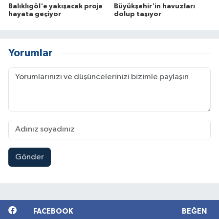
Balıklıgöl'e yakışacak proje
Büyükşehir'in havuzları
hayata geçiyor
dolup taşıyor
Yorumlar
Gönder
FACEBOOK
BEĞEN