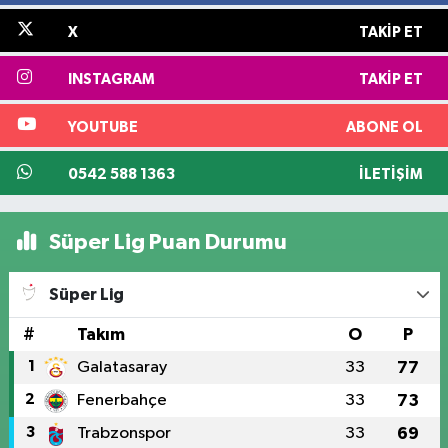
X
TAKIP ET
INSTAGRAM
TAKIP ET
YOUTUBE
ABONE OL
0542 588 1363
İLETIŞIM
Süper Lig Puan Durumu
Süper Lig
#
Takım
O
P
1
Galatasaray
33
77
2
Fenerbahçe
33
73
3
Trabzonspor
33
69