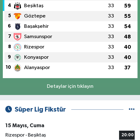
4
Beşiktaş
33
59
5
Göztepe
33
55
6
Başakşehir
33
54
7
Samsunspor
33
48
8
Rizespor
33
40
9
Konyaspor
33
40
10
Alanyaspor
33
37
Detaylar için tıklayın
Süper Lig Fikstür
15 Mayıs, Cuma
Rizespor - Beşiktaş
20:00