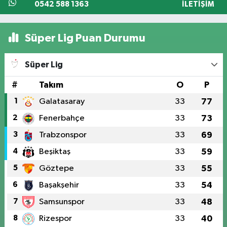
0542 588 1363
İLETIŞIM
Süper Lig Puan Durumu
Süper Lig
#
Takım
O
P
1
Galatasaray
33
77
2
Fenerbahçe
33
73
3
Trabzonspor
33
69
4
Beşiktaş
33
59
5
Göztepe
33
55
6
Başakşehir
33
54
7
Samsunspor
33
48
8
Rizespor
33
40