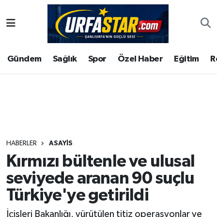
ASAYİS
Şanlıurfa Nöbetçi Eczaneler
Gündem
Sağlık
Spor
Özel Haber
Eğitim
R
ÇEVRE
Şanlıurfa Hava Durumu
DUNYA
Şanlıurfa Namaz Vakitleri
Eğitim
Şanlıurfa Trafik Yoğunluk Haritası
Ekonomi
Süper Lig Puan Durumu ve Fikstür
HABERLER
ASAYİS
Kırmızı bültenle ve ulusal
Gündem
Tüm Manşetler
seviyede aranan 90 suçlu
Kültür
Son Dakika Haberleri
Türkiye'ye getirildi
Magazin
Haber Arşivi
İçişleri Bakanlığı, yürütülen titiz operasyonlar ve