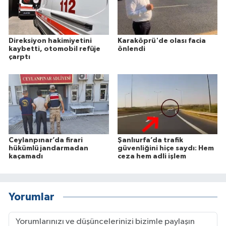
Direksiyon hakimiyetini
Karaköprü'de olası facia
kaybetti, otomobil refüje
önlendi
çarptı
Ceylanpınar’da firari
Şanlıurfa’da trafik
hükümlü jandarmadan
güvenliğini hiçe saydı: Hem
kaçamadı
ceza hem adli işlem
Yorumlar