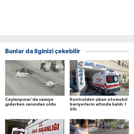
Bunlar da ilginizi çekebilir
Ceylanpınar’da camiye
Kontrolden çıkan otomobil
giderken canından oldu
bariyerlerin altında kaldı: 1
ölü