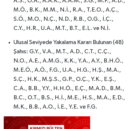
A.S., O.A., A.A.K., A.A.M., S.G., M.F., A.D.,
M.Ö., B.K., M.M., N.İ., R.A., T.E.O., A.Ç.,
S.Ö., M.O., N.Ç., N.D., R.B., O.G., İ.Ç.,
C.Y., H.R., U.A., M.T., B.T., E.L. ve N.İ.
Ulusal Seviyede Yakalama Kararı Bulunan (48)
Şahıs: G.Y., V.A., M.T., A.D., C.T., C.Ç.,
N.O., A.E., A.M.G., K.K., Y.A., A.Y., B.H.Ö.,
M.E.Ö., A.Ö., F.G., U.A., H.G., H.Ş., M.A.,
S.Ç., H.K., M.Ş.S., G.P., O.Ç., Y.K., E.Ş.,
C.A., B.B., Y.Y., H.H.Ö., E.Ç., M.A.D., B.M.,
B.C., O.T., B.S., H.İ., M.E., H.S., M.A., E.D.,
M.K., B.B., A.O., İ.E., Y.E. ve F.G.