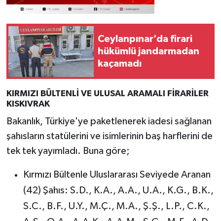
Ceylanpınar’da firari
hükümlü jandarmadan
kaçamadı
KIRMIZI BÜLTENLİ VE ULUSAL ARAMALI FİRARİLER
KISKIVRAK
Bakanlık, Türkiye'ye paketlenerek iadesi sağlanan
şahısların statülerini ve isimlerinin baş harflerini de
tek tek yayımladı. Buna göre;
Kırmızı Bültenle Uluslararası Seviyede Aranan
(42) Şahıs: S.D., K.A., A.A., U.A., K.G., B.K.,
S.C., B.F., U.Y., M.Ç., M.A., Ş.Ş., L.P., C.K.,