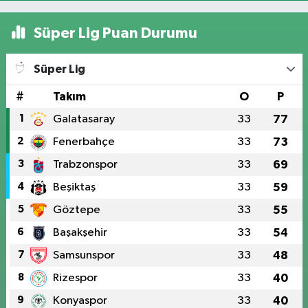
Süper Lig Puan Durumu
Süper Lig
#
Takım
O
P
1
Galatasaray
33
77
2
Fenerbahçe
33
73
3
Trabzonspor
33
69
4
Beşiktaş
33
59
5
Göztepe
33
55
6
Başakşehir
33
54
7
Samsunspor
33
48
8
Rizespor
33
40
9
Konyaspor
33
40