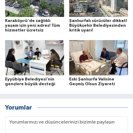
Karaköprü'de sağlıklı
Şanlıurfalı sürücüler dikkat!
yaşam için yeni adres! Tüm
Büyükşehir Belediyesinden
hizmetler ücretsiz
kritik uyarı!
Eyyübiye Belediyesi’nin
Eski Şanlıurfa Valisine
gençlere büyük desteği
Geçmiş Olsun Ziyareti
Yorumlar