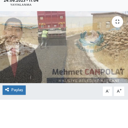
24.06.2023 - 11:04
YAYINLANMA
Paylaş
-
+
A
A