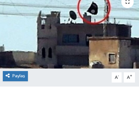
Paylaş
-
+
A
A