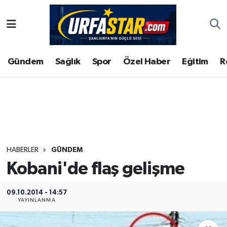
ASAYİS
Şanlıurfa Nöbetçi Eczaneler
Gündem
Sağlık
Spor
Özel Haber
Eğitim
R
ÇEVRE
Şanlıurfa Hava Durumu
DUNYA
Şanlıurfa Namaz Vakitleri
Eğitim
Şanlıurfa Trafik Yoğunluk Haritası
Ekonomi
Süper Lig Puan Durumu ve Fikstür
HABERLER
GÜNDEM
Kobani'de flaş gelişme
Gündem
Tüm Manşetler
Kültür
Son Dakika Haberleri
09.10.2014 - 14:57
YAYINLANMA
Magazin
Haber Arşivi