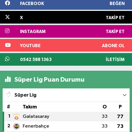
FACEBOOK
BEĞEN
X
TAKIP ET
INSTAGRAM
TAKIP ET
YOUTUBE
ABONE OL
0542 588 1363
İLETIŞIM
Süper Lig Puan Durumu
Süper Lig
#
Takım
O
P
1
Galatasaray
33
77
2
Fenerbahçe
33
73