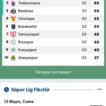
3
Trabzonspor
33
69
4
Beşiktaş
33
59
5
Göztepe
33
55
6
Başakşehir
33
54
7
Samsunspor
33
48
8
Rizespor
33
40
9
Konyaspor
33
40
10
Alanyaspor
33
37
Detaylar için tıklayın
Süper Lig Fikstür
15 Mayıs, Cuma