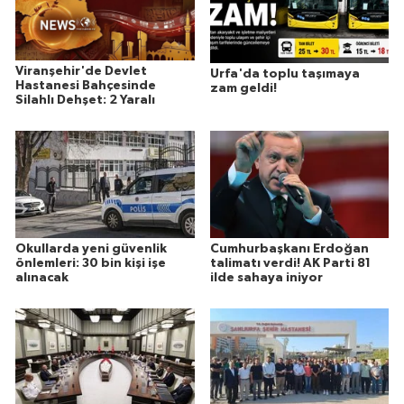
Viranşehir'de Devlet
Urfa'da toplu taşımaya
Hastanesi Bahçesinde
zam geldi!
Silahlı Dehşet: 2 Yaralı
Okullarda yeni güvenlik
Cumhurbaşkanı Erdoğan
önlemleri: 30 bin kişi işe
talimatı verdi! AK Parti 81
alınacak
ilde sahaya iniyor