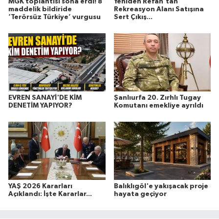
MGK toplantısı sona erdi! 8
Yeniden Refah'tan
maddelik bildiride
Rekreasyon Alanı Satışına
‘Terörsüz Türkiye’ vurgusu
Sert Çıkış...
EVREN SANAYİ'DE KİM
Şanlıurfa 20. Zırhlı Tugay
DENETİM YAPIYOR?
Komutanı emekliye ayrıldı
YAŞ 2026 Kararları
Balıklıgöl'e yakışacak proje
Açıklandı: İşte Kararlar...
hayata geçiyor