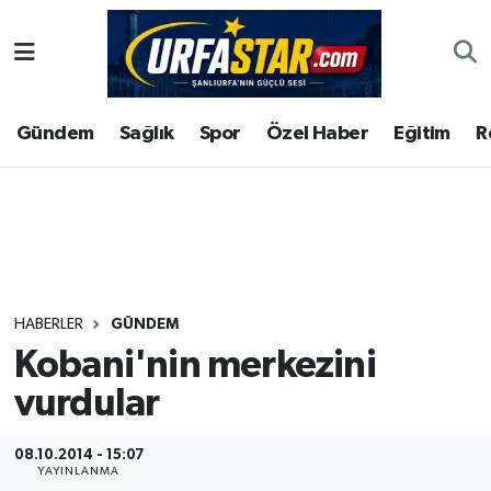
ASAYİS
Şanlıurfa Nöbetçi Eczaneler
Gündem
Sağlık
Spor
Özel Haber
Eğitim
R
ÇEVRE
Şanlıurfa Hava Durumu
DUNYA
Şanlıurfa Namaz Vakitleri
Eğitim
Şanlıurfa Trafik Yoğunluk Haritası
Ekonomi
Süper Lig Puan Durumu ve Fikstür
HABERLER
GÜNDEM
Kobani'nin merkezini
Gündem
Tüm Manşetler
vurdular
Kültür
Son Dakika Haberleri
08.10.2014 - 15:07
Magazin
Haber Arşivi
YAYINLANMA