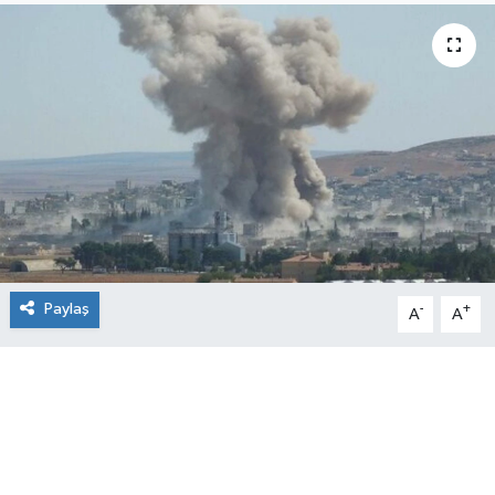
Paylaş
-
+
A
A