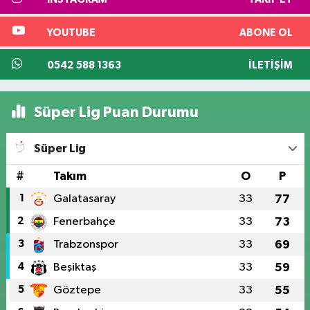
YOUTUBE
ABONE OL
0542 588 1363
İLETIŞIM
Süper Lig Puan Durumu
Süper Lig
#
Takım
O
P
1
Galatasaray
33
77
2
Fenerbahçe
33
73
3
Trabzonspor
33
69
4
Beşiktaş
33
59
5
Göztepe
33
55