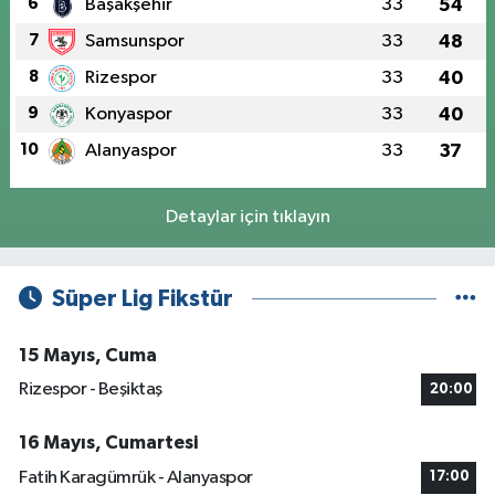
6
Başakşehir
33
54
7
Samsunspor
33
48
8
Rizespor
33
40
9
Konyaspor
33
40
10
Alanyaspor
33
37
Detaylar için tıklayın
Süper Lig Fikstür
15 Mayıs, Cuma
Rizespor - Beşiktaş
20:00
16 Mayıs, Cumartesi
Fatih Karagümrük - Alanyaspor
17:00