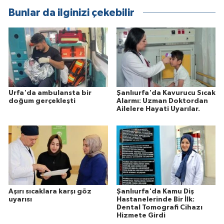
Bunlar da ilginizi çekebilir
Urfa'da ambulansta bir
Şanlıurfa'da Kavurucu Sıcak
doğum gerçekleşti
Alarmı: Uzman Doktordan
Ailelere Hayati Uyarılar.
Aşırı sıcaklara karşı göz
Şanlıurfa'da Kamu Diş
uyarısı
Hastanelerinde Bir İlk:
Dental Tomografi Cihazı
Hizmete Girdi