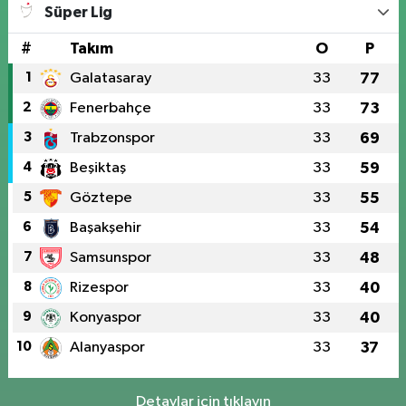
Süper Lig
#
Takım
O
P
1
Galatasaray
33
77
2
Fenerbahçe
33
73
3
Trabzonspor
33
69
4
Beşiktaş
33
59
5
Göztepe
33
55
6
Başakşehir
33
54
7
Samsunspor
33
48
8
Rizespor
33
40
9
Konyaspor
33
40
10
Alanyaspor
33
37
Detaylar için tıklayın