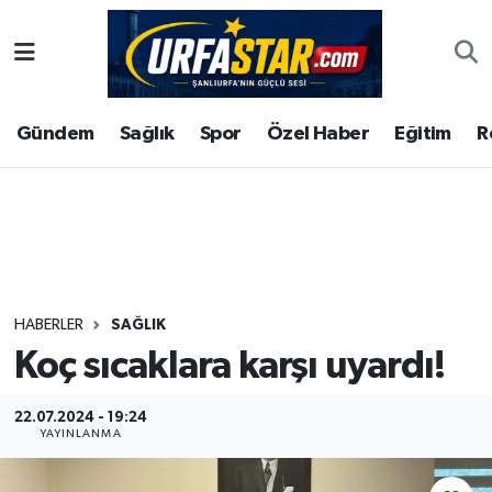
ASAYİS
Şanlıurfa Nöbetçi Eczaneler
Gündem
Sağlık
Spor
Özel Haber
Eğitim
R
ÇEVRE
Şanlıurfa Hava Durumu
DUNYA
Şanlıurfa Namaz Vakitleri
Eğitim
Şanlıurfa Trafik Yoğunluk Haritası
Ekonomi
Süper Lig Puan Durumu ve Fikstür
HABERLER
SAĞLIK
Koç sıcaklara karşı uyardı!
Gündem
Tüm Manşetler
Kültür
Son Dakika Haberleri
22.07.2024 - 19:24
YAYINLANMA
Magazin
Haber Arşivi