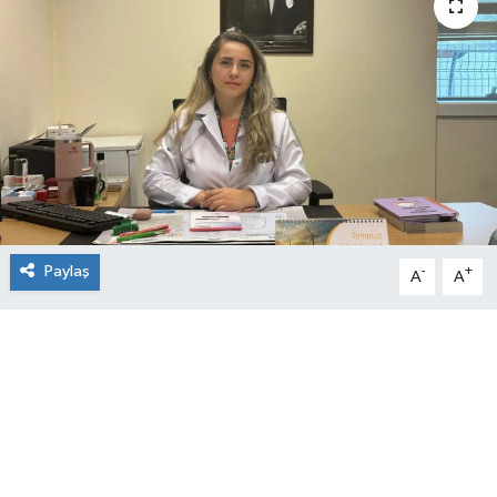
Paylaş
-
+
A
A