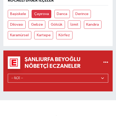
KOCAELI DIĞER İLÇELER
Başiskele
Çayırova
Darıca
Derince
Dilovası
Gebze
Gölcük
İzmit
Kandıra
Karamürsel
Kartepe
Körfez
ŞANLIURFA BEYOĞLU
NÖBETÇI ECZANELER