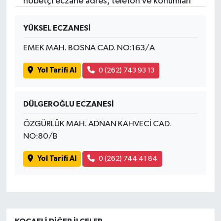
nöbetçi eczane adres, telefon ve konumları
YÜKSEL ECZANESİ
EMEK MAH. BOSNA CAD. NO:163/A
Yol Tarifi Al
0 (262) 743 93 13
DÜLGEROĞLU ECZANESİ
ÖZGÜRLÜK MAH. ADNAN KAHVECİ CAD.
NO:80/B
Yol Tarifi Al
0 (262) 744 41 84