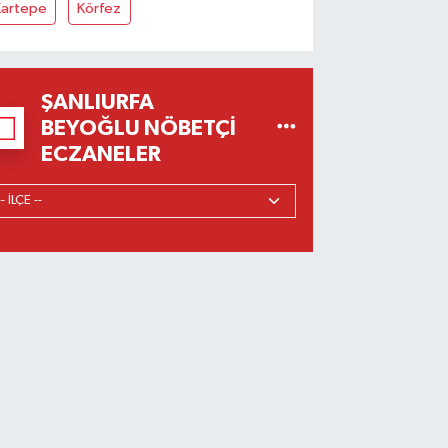
Kartepe
Körfez
ŞANLIURFA
BEYOĞLU NÖBETÇI
ECZANELER