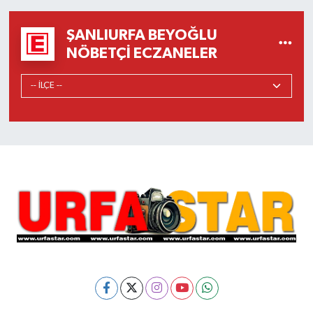
ŞANLIURFA BEYOĞLU
NÖBETÇI ECZANELER