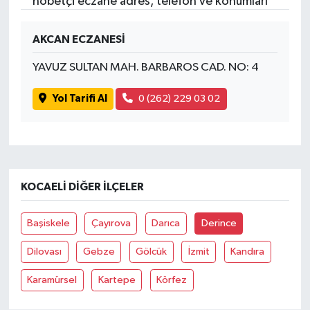
nöbetçi eczane adres, telefon ve konumları
AKCAN ECZANESİ
YAVUZ SULTAN MAH. BARBAROS CAD. NO: 4
Yol Tarifi Al
0 (262) 229 03 02
KOCAELI DIĞER İLÇELER
Başiskele
Çayırova
Darıca
Derince
Dilovası
Gebze
Gölcük
İzmit
Kandıra
Karamürsel
Kartepe
Körfez