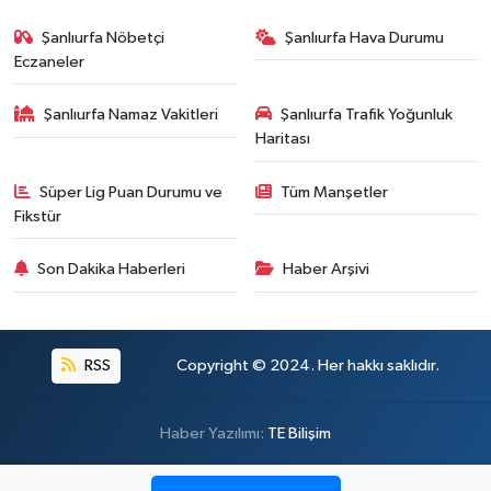
Şanlıurfa Nöbetçi
Şanlıurfa Hava Durumu
Eczaneler
Şanlıurfa Namaz Vakitleri
Şanlıurfa Trafik Yoğunluk
Haritası
Süper Lig Puan Durumu ve
Tüm Manşetler
Fikstür
Son Dakika Haberleri
Haber Arşivi
RSS
Copyright © 2024. Her hakkı saklıdır.
Haber Yazılımı:
TE Bilişim