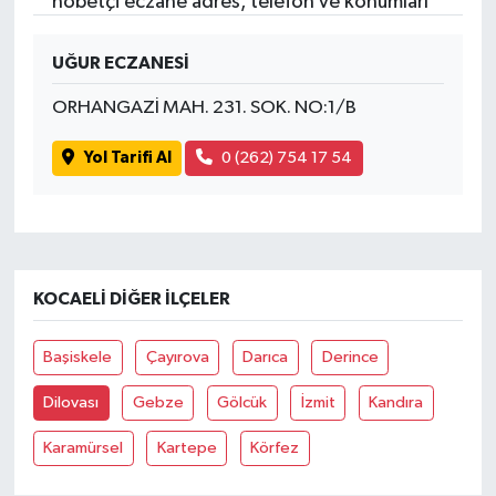
nöbetçi eczane adres, telefon ve konumları
UĞUR ECZANESİ
ORHANGAZİ MAH. 231. SOK. NO:1/B
Yol Tarifi Al
0 (262) 754 17 54
KOCAELI DIĞER İLÇELER
Başiskele
Çayırova
Darıca
Derince
Dilovası
Gebze
Gölcük
İzmit
Kandıra
Karamürsel
Kartepe
Körfez