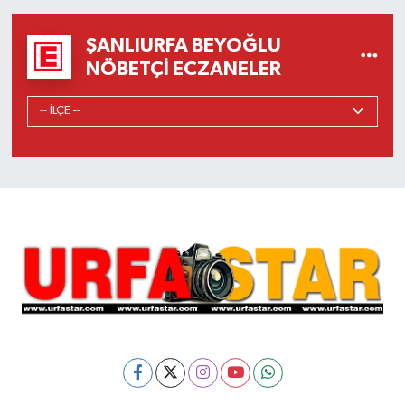
ŞANLIURFA BEYOĞLU
NÖBETÇI ECZANELER