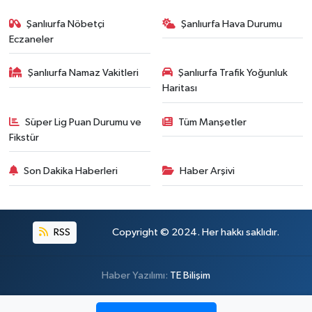
Şanlıurfa Nöbetçi
Şanlıurfa Hava Durumu
Eczaneler
Şanlıurfa Namaz Vakitleri
Şanlıurfa Trafik Yoğunluk
Haritası
Süper Lig Puan Durumu ve
Tüm Manşetler
Fikstür
Son Dakika Haberleri
Haber Arşivi
RSS
Copyright © 2024. Her hakkı saklıdır.
Haber Yazılımı:
TE Bilişim