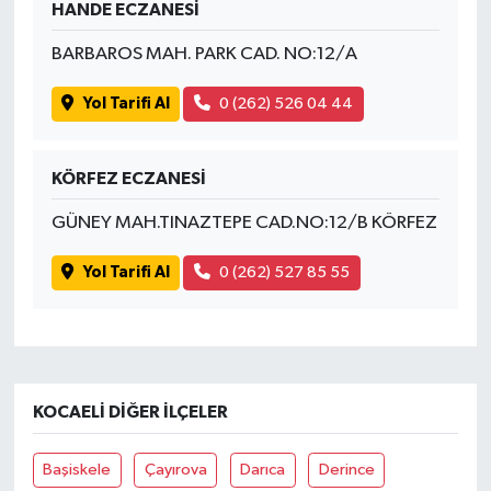
HANDE ECZANESİ
BARBAROS MAH. PARK CAD. NO:12/A
Yol Tarifi Al
0 (262) 526 04 44
KÖRFEZ ECZANESİ
GÜNEY MAH.TINAZTEPE CAD.NO:12/B KÖRFEZ
Yol Tarifi Al
0 (262) 527 85 55
KOCAELI DIĞER İLÇELER
Başiskele
Çayırova
Darıca
Derince