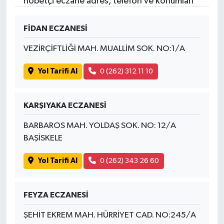
nöbetçi eczane adres, telefon ve konumları
FİDAN ECZANESİ
VEZİRÇİFTLİĞİ MAH. MUALLİM SOK. NO:1/A
Yol Tarifi Al
0 (262) 312 11 10
KARŞIYAKA ECZANESİ
BARBAROS MAH. YOLDAŞ SOK. NO: 12/A
BAŞİSKELE
Yol Tarifi Al
0 (262) 343 26 60
FEYZA ECZANESİ
ŞEHİT EKREM MAH. HÜRRİYET CAD. NO:245/A