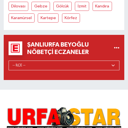
Dilovası
Gebze
Gölcük
İzmit
Kandıra
Karamürsel
Kartepe
Körfez
ŞANLIURFA BEYOĞLU
NÖBETÇI ECZANELER