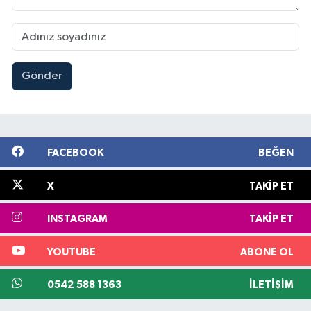
Gönder
FACEBOOK
BEĞEN
X
TAKIP ET
INSTAGRAM
TAKIP ET
YOUTUBE
ABONE OL
0542 588 1363
İLETIŞIM