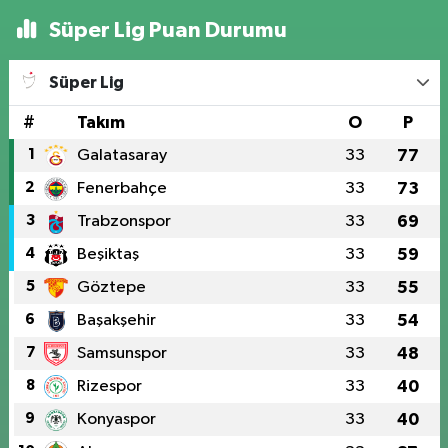
Süper Lig Puan Durumu
Süper Lig
#
Takım
O
P
1
Galatasaray
33
77
2
Fenerbahçe
33
73
3
Trabzonspor
33
69
4
Beşiktaş
33
59
5
Göztepe
33
55
6
Başakşehir
33
54
7
Samsunspor
33
48
8
Rizespor
33
40
9
Konyaspor
33
40