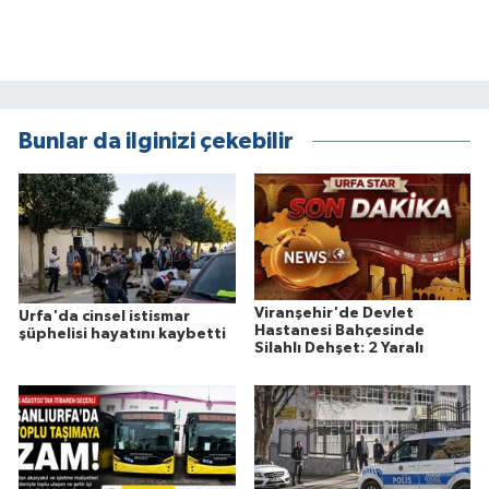
Bunlar da ilginizi çekebilir
Viranşehir'de Devlet
Urfa'da cinsel istismar
Hastanesi Bahçesinde
şüphelisi hayatını kaybetti
Silahlı Dehşet: 2 Yaralı