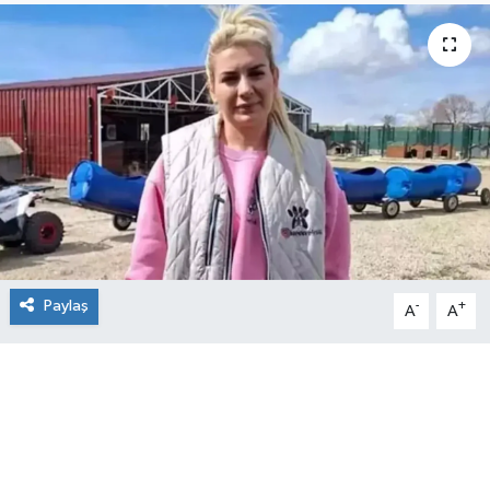
Paylaş
-
+
A
A