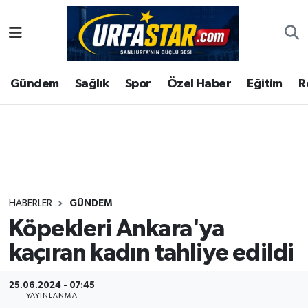
ASAYİS
Şanlıurfa Nöbetçi Eczaneler
Gündem
Sağlık
Spor
Özel Haber
Eğitim
R
ÇEVRE
Şanlıurfa Hava Durumu
DUNYA
Şanlıurfa Namaz Vakitleri
Eğitim
Şanlıurfa Trafik Yoğunluk Haritası
Ekonomi
Süper Lig Puan Durumu ve Fikstür
HABERLER
GÜNDEM
Köpekleri Ankara'ya
Gündem
Tüm Manşetler
kaçıran kadın tahliye edildi
Kültür
Son Dakika Haberleri
25.06.2024 - 07:45
Magazin
Haber Arşivi
YAYINLANMA