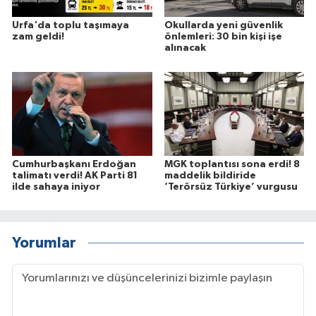
Urfa'da toplu taşımaya
Okullarda yeni güvenlik
zam geldi!
önlemleri: 30 bin kişi işe
alınacak
Cumhurbaşkanı Erdoğan
MGK toplantısı sona erdi! 8
talimatı verdi! AK Parti 81
maddelik bildiride
ilde sahaya iniyor
‘Terörsüz Türkiye’ vurgusu
Yorumlar