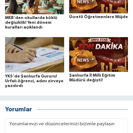
Ücretli Öğretmenlere Müjde
MEB'den okullarda köklü
değişiklik! Yeni dönem
kuralları açıklandı
Şanlıurfa İl Milli Eğitim
YKS'de Şanlıurfa Gururu!
Müdürü değişti!
Urfalı öğrenci, adını zirveye
yazdırdı
Yorumlar