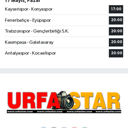
17 Mayıs, Pazar
Kayserispor - Konyaspor
17:00
Fenerbahçe - Eyüpspor
20:00
Trabzonspor - Gençlerbirliği S.K.
20:00
Kasımpaşa - Galatasaray
20:00
Antalyaspor - Kocaelispor
20:00