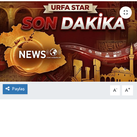
Paylaş
-
+
A
A