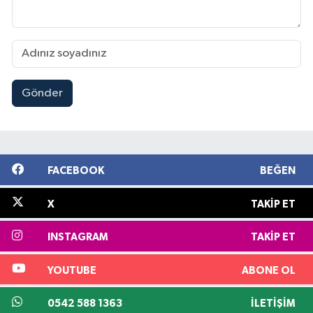
Gönder
FACEBOOK
BEĞEN
X
TAKIP ET
INSTAGRAM
TAKIP ET
YOUTUBE
ABONE OL
0542 588 1363
İLETIŞIM