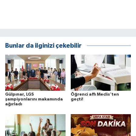
Bunlar da ilginizi çekebilir
Gülpınar, LGS
Öğrenci affı Meclis'ten
şampiyonlarını makamında
geçti!
ağırladı