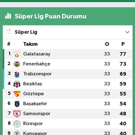
Süper Lig Puan Durumu
Süper Lig
#
Takım
O
P
1
Galatasaray
33
77
2
Fenerbahçe
33
73
3
Trabzonspor
33
69
4
Beşiktaş
33
59
5
Göztepe
33
55
6
Başakşehir
33
54
7
Samsunspor
33
48
8
Rizespor
33
40
9
Konyaspor
33
40