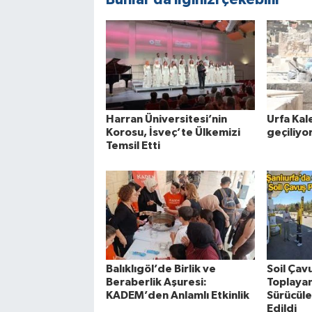
Harran Üniversitesi’nin
Urfa Kal
Korosu, İsveç’te Ülkemizi
geçiliyo
Temsil Etti
Balıklıgöl’de Birlik ve
Soil Çav
Beraberlik Aşuresi:
Toplaya
KADEM’den Anlamlı Etkinlik
Sürücüle
Edildi