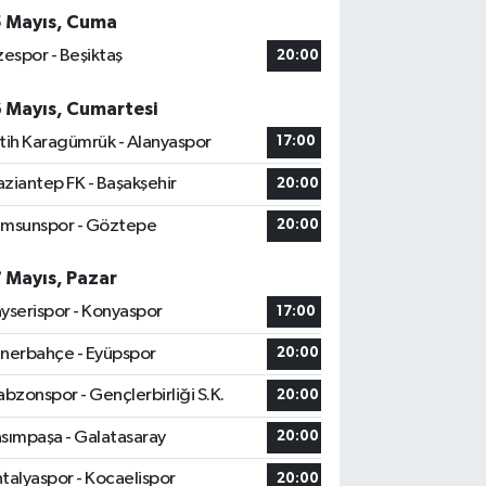
5 Mayıs, Cuma
zespor - Beşiktaş
20:00
6 Mayıs, Cumartesi
tih Karagümrük - Alanyaspor
17:00
ziantep FK - Başakşehir
20:00
msunspor - Göztepe
20:00
7 Mayıs, Pazar
yserispor - Konyaspor
17:00
nerbahçe - Eyüpspor
20:00
abzonspor - Gençlerbirliği S.K.
20:00
sımpaşa - Galatasaray
20:00
talyaspor - Kocaelispor
20:00