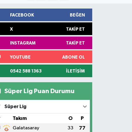
FACEBOOK
BEĞEN
X
TAKIP ET
INSTAGRAM
TAKIP ET
YOUTUBE
ABONE OL
0542 588 1363
İLETIŞIM
Süper Lig Puan Durumu
Süper Lig
#
Takım
O
P
1
Galatasaray
33
77