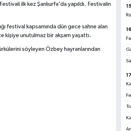
estivali ilk kez Şanlıurfa'da yapıldı. Festivalin
1
Ri
ldığı festival kapsamında dün gece sahne alan
1
e kişiye unutulmaz bir akşam yaşattı.
Fa
ürkülerini söyleyen Özbey hayranlarından
Ga
Sa
1
Ka
Fe
Tr
Ka
An