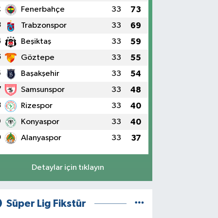
2
Fenerbahçe
33
73
3
Trabzonspor
33
69
4
Beşiktaş
33
59
5
Göztepe
33
55
6
Başakşehir
33
54
7
Samsunspor
33
48
8
Rizespor
33
40
9
Konyaspor
33
40
0
Alanyaspor
33
37
Detaylar için tıklayın
Süper Lig Fikstür