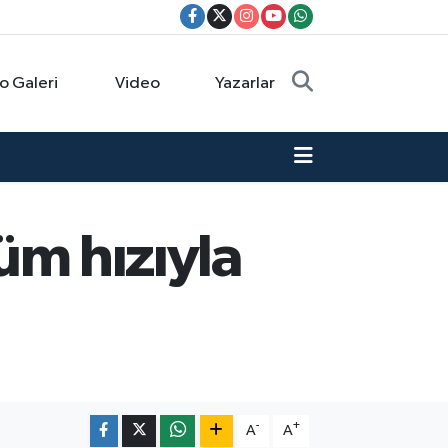
o Galeri
Video
Yazarlar
tüm hızıyla
-
+
A
A