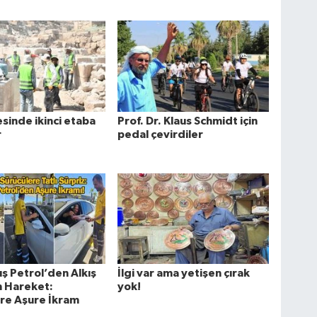
esinde ikinci etaba
Prof. Dr. Klaus Schmidt için
r
pedal çevirdiler
uş Petrol’den Alkış
İlgi var ama yetişen çırak
n Hareket:
yok!
re Aşure İkram