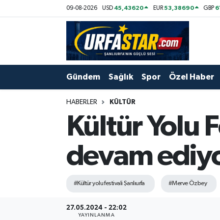
45,43620
53,38690
6
09-08-2026
USD
EUR
GBP
ASAYİS
Şanlıurfa Nöbetçi Eczaneler
ÇEVRE
Şanlıurfa Hava Durumu
Gündem
Sağlık
Spor
Özel Haber
DUNYA
Şanlıurfa Namaz Vakitleri
HABERLER
KÜLTÜR
Eğitim
Şanlıurfa Trafik Yoğunluk Haritası
Kültür Yolu F
Ekonomi
Süper Lig Puan Durumu ve Fikstür
devam ediy
Gündem
Tüm Manşetler
#Kültür yolu festivali Şanlıurfa
#Merve Özbey
Kültür
Son Dakika Haberleri
27.05.2024 - 22:02
Magazin
Haber Arşivi
YAYINLANMA