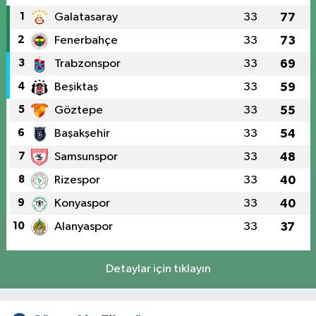
1
Galatasaray
33
77
2
Fenerbahçe
33
73
3
Trabzonspor
33
69
4
Beşiktaş
33
59
5
Göztepe
33
55
6
Başakşehir
33
54
7
Samsunspor
33
48
8
Rizespor
33
40
9
Konyaspor
33
40
10
Alanyaspor
33
37
Detaylar için tıklayın