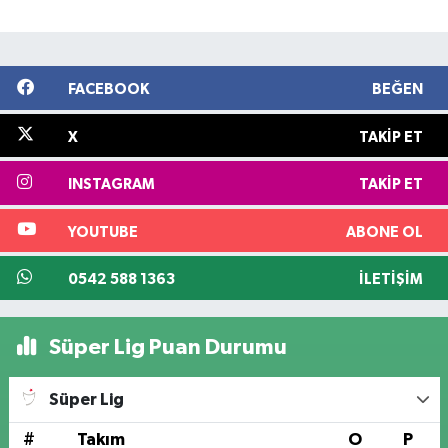
FACEBOOK
BEĞEN
X
TAKIP ET
INSTAGRAM
TAKIP ET
YOUTUBE
ABONE OL
0542 588 1363
İLETIŞIM
Süper Lig Puan Durumu
Süper Lig
#
Takım
O
P