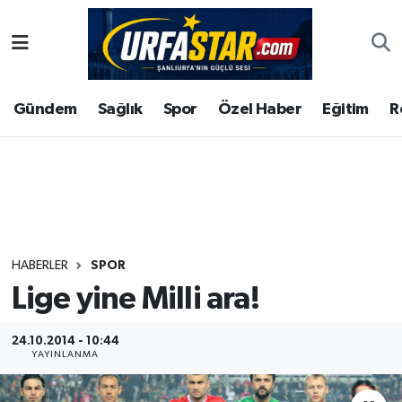
ASAYİS
Şanlıurfa Nöbetçi Eczaneler
Gündem
Sağlık
Spor
Özel Haber
Eğitim
R
ÇEVRE
Şanlıurfa Hava Durumu
DUNYA
Şanlıurfa Namaz Vakitleri
Eğitim
Şanlıurfa Trafik Yoğunluk Haritası
Ekonomi
Süper Lig Puan Durumu ve Fikstür
HABERLER
SPOR
Lige yine Milli ara!
Gündem
Tüm Manşetler
Kültür
Son Dakika Haberleri
24.10.2014 - 10:44
YAYINLANMA
Magazin
Haber Arşivi