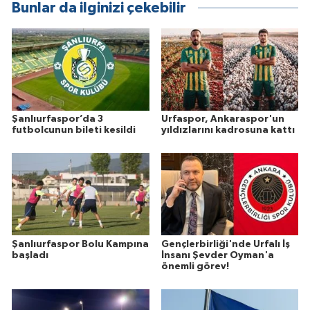
Bunlar da ilginizi çekebilir
Şanlıurfaspor’da 3
Urfaspor, Ankaraspor'un
futbolcunun bileti kesildi
yıldızlarını kadrosuna kattı
Şanlıurfaspor Bolu Kampına
Gençlerbirliği'nde Urfalı İş
başladı
İnsanı Şevder Oyman'a
önemli görev!