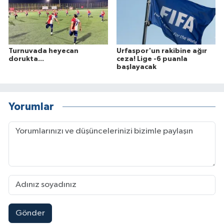
Turnuvada heyecan
Urfaspor'un rakibine ağır
dorukta...
ceza! Lige -6 puanla
başlayacak
Yorumlar
Gönder