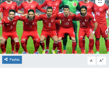
Paylaş
-
+
A
A