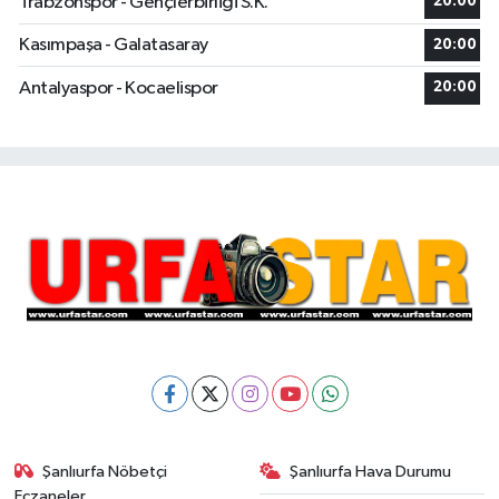
Trabzonspor - Gençlerbirliği S.K.
20:00
Kasımpaşa - Galatasaray
20:00
Antalyaspor - Kocaelispor
20:00
Şanlıurfa Nöbetçi
Şanlıurfa Hava Durumu
Eczaneler