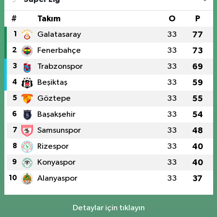
#
Takım
O
P
1
Galatasaray
33
77
2
Fenerbahçe
33
73
3
Trabzonspor
33
69
4
Beşiktaş
33
59
5
Göztepe
33
55
6
Başakşehir
33
54
7
Samsunspor
33
48
8
Rizespor
33
40
9
Konyaspor
33
40
10
Alanyaspor
33
37
Detaylar için tıklayın