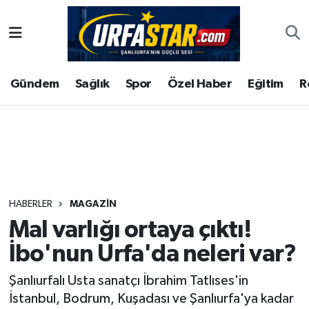
ASAYİS
Şanlıurfa Nöbetçi Eczaneler
Gündem
Sağlık
Spor
Özel Haber
Eğitim
R
ÇEVRE
Şanlıurfa Hava Durumu
DUNYA
Şanlıurfa Namaz Vakitleri
Eğitim
Şanlıurfa Trafik Yoğunluk Haritası
Ekonomi
Süper Lig Puan Durumu ve Fikstür
HABERLER
MAGAZIN
Mal varlığı ortaya çıktı!
Gündem
Tüm Manşetler
İbo'nun Urfa'da neleri var?
Kültür
Son Dakika Haberleri
Şanlıurfalı Usta sanatçı İbrahim Tatlıses'in
İstanbul, Bodrum, Kuşadası ve Şanlıurfa'ya kadar
Magazin
Haber Arşivi