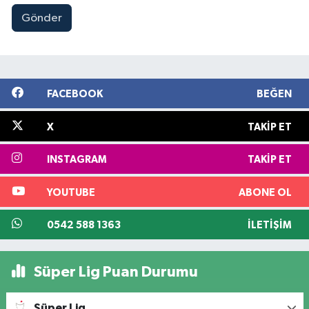
Gönder
FACEBOOK
BEĞEN
X
TAKIP ET
INSTAGRAM
TAKIP ET
YOUTUBE
ABONE OL
0542 588 1363
İLETIŞIM
Süper Lig Puan Durumu
Süper Lig