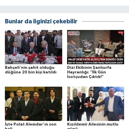
Bunlar da ilginizi çekebilir
Bahçeli'nin şahit olduğu
Dizi Ekibinin Şanlıurfa
düğüne 20 bin kişi katıldı
Hayranlığı: "İlk Gün
İsotçudan Çıktık!"
İşte Polat Alemdar'ın son
Kızıldemir Ailesinin mutlu