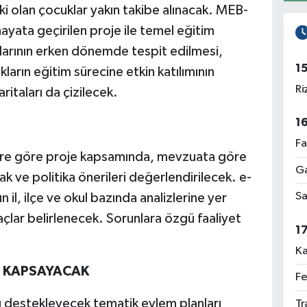
ki olan çocuklar yakın takibe alınacak. MEB-
yata geçirilen proje ile temel eğitim
larının erken dönemde tespit edilmesi,
1
kların eğitim sürecine etkin katılımının
Ri
ritaları da çizilecek.
1
Fa
ere göre proje kapsamında, mevzuata göre
Ga
ak ve politika önerileri değerlendirilecek. e-
Sa
 il, ilçe ve okul bazında analizlerine yer
yaçlar belirlenecek. Sorunlara özgü faaliyet
1
Ka
Nİ KAPSAYACAK
Fe
ı destekleyecek tematik eylem planları
Tr