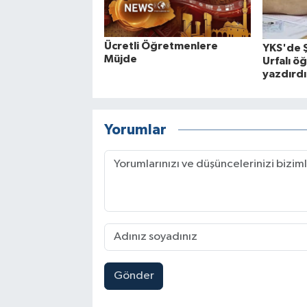
Ücretli Öğretmenlere
YKS'de Ş
Müjde
Urfalı öğ
yazdırdı
Yorumlar
Gönder