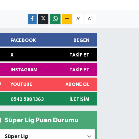
-
+
A
A
FACEBOOK
BEĞEN
X
TAKIP ET
INSTAGRAM
TAKIP ET
YOUTUBE
ABONE OL
0542 588 1363
İLETIŞIM
Süper Lig Puan Durumu
Süper Lig