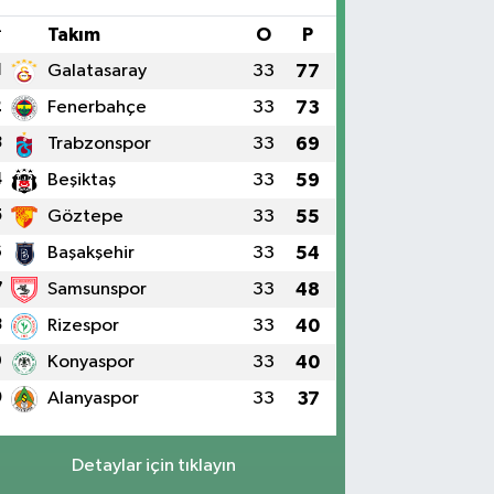
#
Takım
O
P
1
Galatasaray
33
77
2
Fenerbahçe
33
73
3
Trabzonspor
33
69
4
Beşiktaş
33
59
5
Göztepe
33
55
6
Başakşehir
33
54
7
Samsunspor
33
48
8
Rizespor
33
40
9
Konyaspor
33
40
0
Alanyaspor
33
37
Detaylar için tıklayın