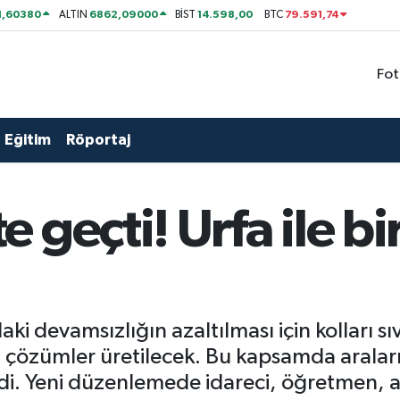
1,60380
6862,09000
14.598,00
79.591,74
ALTIN
BİST
BTC
Fot
Eğitim
Röportaj
geçti! Urfa ile birl
daki devamsızlığın azaltılması için kolları s
 çözümler üretilecek. Bu kapsamda araları
di. Yeni düzenlemede idareci, öğretmen, ai