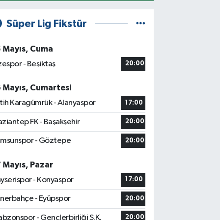
Süper Lig Fikstür
5 Mayıs, Cuma
zespor - Beşiktaş
20:00
6 Mayıs, Cumartesi
tih Karagümrük - Alanyaspor
17:00
ziantep FK - Başakşehir
20:00
msunspor - Göztepe
20:00
7 Mayıs, Pazar
yserispor - Konyaspor
17:00
nerbahçe - Eyüpspor
20:00
abzonspor - Gençlerbirliği S.K.
20:00