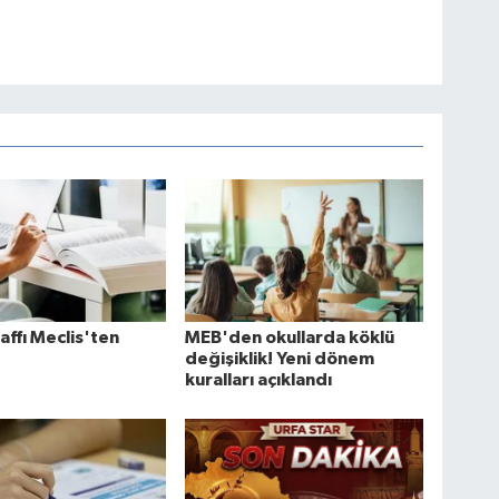
affı Meclis'ten
MEB'den okullarda köklü
değişiklik! Yeni dönem
kuralları açıklandı