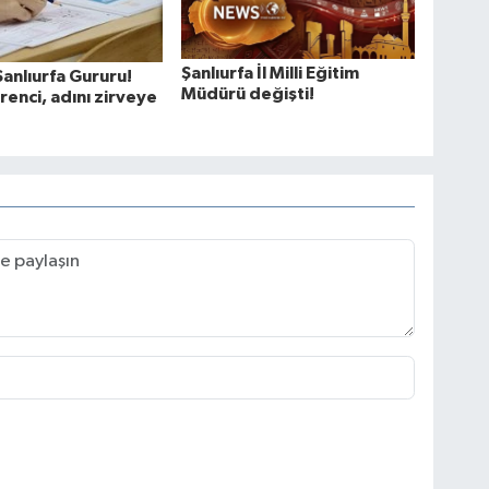
Şanlıurfa İl Milli Eğitim
anlıurfa Gururu!
Müdürü değişti!
renci, adını zirveye