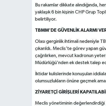
Bu rakamlar dikkate alındığında, he
yaklaşık 6 bin kişinin CHP Grup Top
belirtiliyor.
TBMM'DE GÜVENLİK ALARMI VER
Olası gerginlik ihtimali nedeniyle 
çıkarıldı. Meclis'te görev yapan güv
çağrılırken, mevcut kadronun yeter
Müdürlüğü'nden ek destek talep edi
İktidar kulislerinde konuşulan iddia
olumsuzlukların önüne geçmek amacıyla
ZİYARETÇİ GİRİŞLERİ KAPATILABİ
Meclis yönetiminin değerlendirdiği