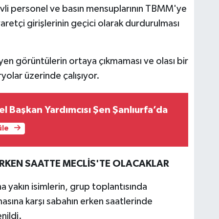
örevli personel ve basın mensuplarının TBMM'ye
aretçi girişlerinin geçici olarak durdurulması
yen görüntülerin ortaya çıkmaması ve olası bir
ryolar üzerinde çalışıyor.
el Başkan Yardımcısı Şen Şanlıurfa’da
üle
 ERKEN SAATTE MECLİS'TE OLACAKLAR
 yakın isimlerin, grup toplantısında
masına karşı sabahın erken saatlerinde
nildi.