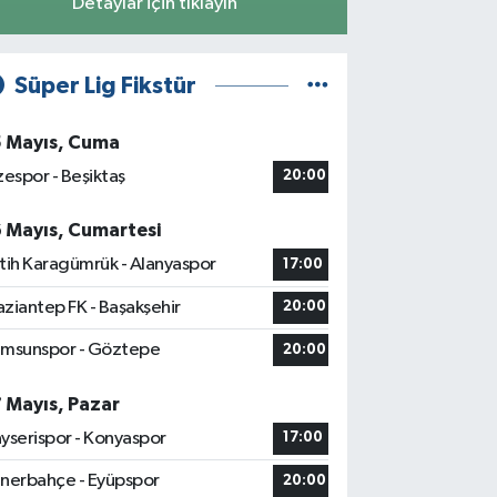
Detaylar için tıklayın
Süper Lig Fikstür
5 Mayıs, Cuma
zespor - Beşiktaş
20:00
6 Mayıs, Cumartesi
tih Karagümrük - Alanyaspor
17:00
ziantep FK - Başakşehir
20:00
msunspor - Göztepe
20:00
7 Mayıs, Pazar
yserispor - Konyaspor
17:00
nerbahçe - Eyüpspor
20:00