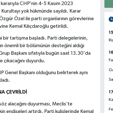
" kararıyla CHP'nin 4-5 Kasım 2023
 Kurultayı yok hükmünde sayıldı. Karar
gür Özel ile parti organlarının görevlerine
vine Kemal Kılıçdaroğlu getirildi.
1
 bir tartışma başladı. Parti delegelerinin,
Ri
ın önemli bir bölümünün desteğini aldığı
1
rup Başkanı sıfatıyla bugün saat 13.30'da
Fa
e çıkacağını duyurdu.
Ga
HP Genel Başkanı olduğunu belirterek aynı
Sa
ladı.
A ÇEVRİLDİ
1
Ka
 söz alacağını duyurması, Meclis'te
Fe
kin endişeleri artırdı. Parti kulislerinde Kemal