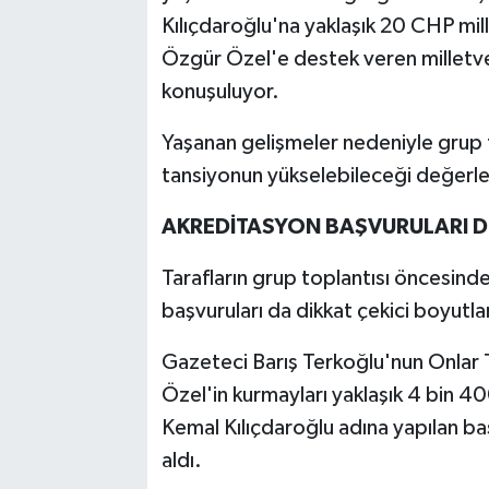
Kılıçdaroğlu'na yaklaşık 20 CHP mil
Özgür Özel'e destek veren milletvek
konuşuluyor.
Yaşanan gelişmeler nedeniyle grup to
tansiyonun yükselebileceği değerlen
AKREDİTASYON BAŞVURULARI Dİ
Tarafların grup toplantısı öncesind
başvuruları da dikkat çekici boyutlar
Gazeteci Barış Terkoğlu'nun Onlar T
Özel'in kurmayları yaklaşık 4 bin 4
Kemal Kılıçdaroğlu adına yapılan baş
aldı.