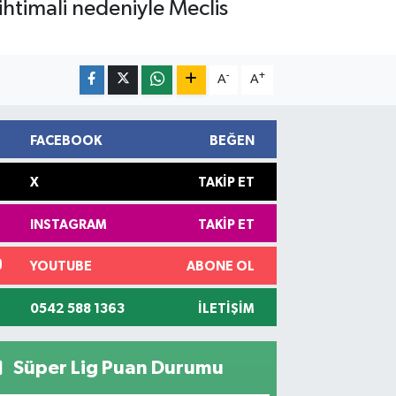
ihtimali nedeniyle Meclis
-
+
A
A
FACEBOOK
BEĞEN
X
TAKIP ET
INSTAGRAM
TAKIP ET
YOUTUBE
ABONE OL
0542 588 1363
İLETIŞIM
Süper Lig Puan Durumu