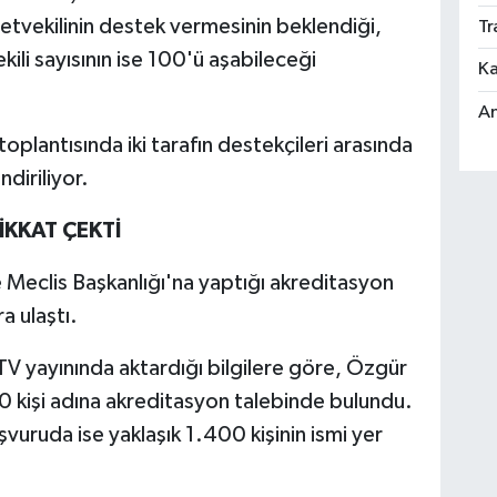
letvekilinin destek vermesinin beklendiği,
Tr
ili sayısının ise 100'ü aşabileceği
Ka
An
plantısında iki tarafın destekçileri arasında
diriliyor.
KKAT ÇEKTİ
e Meclis Başkanlığı'na yaptığı akreditasyon
a ulaştı.
V yayınında aktardığı bilgilere göre, Özgür
00 kişi adına akreditasyon talebinde bulundu.
vuruda ise yaklaşık 1.400 kişinin ismi yer