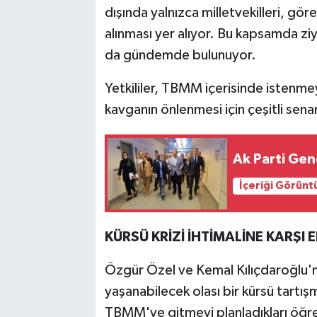
dışında yalnızca milletvekilleri, g
alınması yer alıyor. Bu kapsamda ziy
da gündemde bulunuyor.
Yetkililer, TBMM içerisinde istenme
kavganın önlenmesi için çeşitli sena
Ak Parti Gen
İçeriği Görünt
KÜRSÜ KRİZİ İHTİMALİNE KARŞI
Özgür Özel ve Kemal Kılıçdaroğlu'na
yaşanabilecek olası bir kürsü tartış
TBMM'ye gitmeyi planladıkları öğre