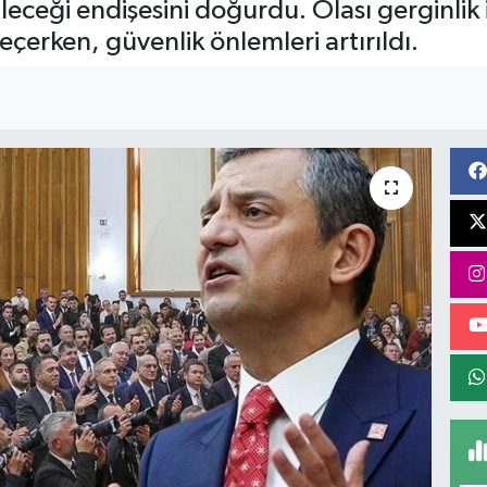
eceği endişesini doğurdu. Olası gerginlik 
çerken, güvenlik önlemleri artırıldı.