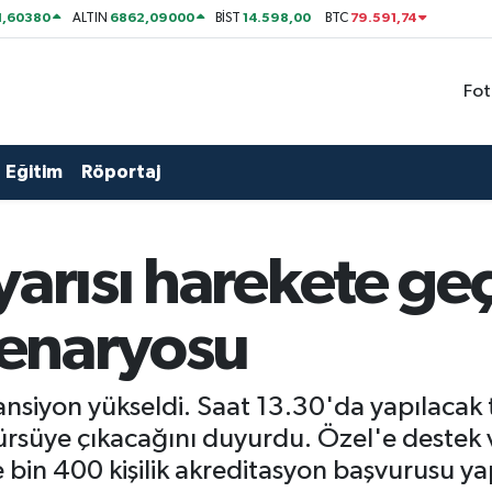
1,60380
6862,09000
14.598,00
79.591,74
ALTIN
BİST
BTC
Fot
Eğitim
Röportaj
arısı harekete geç
 senaryosu
ansiyon yükseldi. Saat 13.30'da yapılaca
rsüye çıkacağını duyurdu. Özel'e destek 
 bin 400 kişilik akreditasyon başvurusu yapı