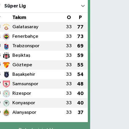
Süper Lig
#
Takım
O
P
1
Galatasaray
33
77
2
Fenerbahçe
33
73
3
Trabzonspor
33
69
4
Beşiktaş
33
59
5
Göztepe
33
55
6
Başakşehir
33
54
7
Samsunspor
33
48
8
Rizespor
33
40
9
Konyaspor
33
40
0
Alanyaspor
33
37