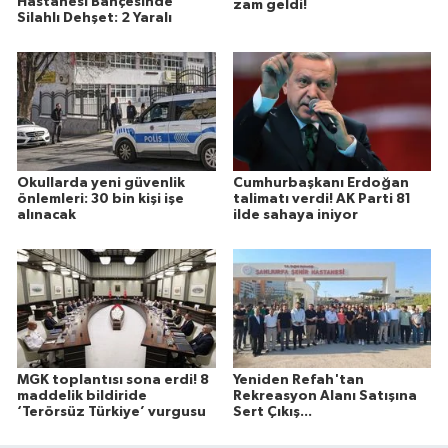
Hastanesi Bahçesinde
zam geldi!
Silahlı Dehşet: 2 Yaralı
Okullarda yeni güvenlik
Cumhurbaşkanı Erdoğan
önlemleri: 30 bin kişi işe
talimatı verdi! AK Parti 81
alınacak
ilde sahaya iniyor
MGK toplantısı sona erdi! 8
Yeniden Refah'tan
maddelik bildiride
Rekreasyon Alanı Satışına
‘Terörsüz Türkiye’ vurgusu
Sert Çıkış...