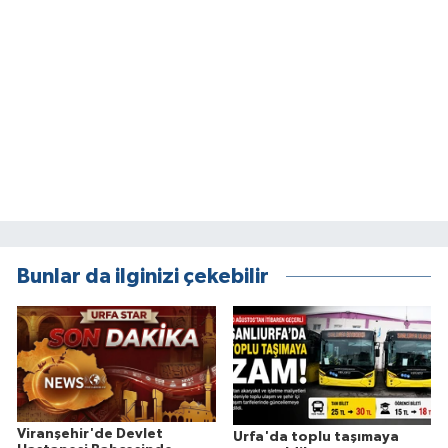
Bunlar da ilginizi çekebilir
Viranşehir'de Devlet
Urfa'da toplu taşımaya