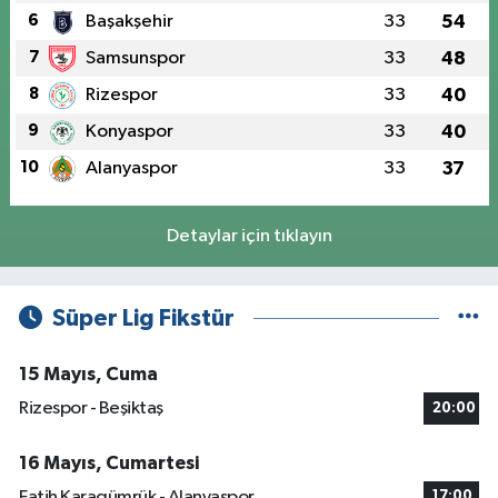
6
Başakşehir
33
54
7
Samsunspor
33
48
8
Rizespor
33
40
9
Konyaspor
33
40
10
Alanyaspor
33
37
Detaylar için tıklayın
Süper Lig Fikstür
15 Mayıs, Cuma
Rizespor - Beşiktaş
20:00
16 Mayıs, Cumartesi
Fatih Karagümrük - Alanyaspor
17:00