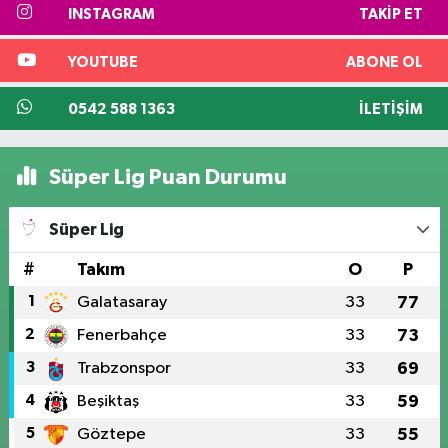
INSTAGRAM
TAKIP ET
YOUTUBE
ABONE OL
0542 588 1363
İLETIŞIM
Süper Lig Puan Durumu
Süper Lig
#
Takım
O
P
1
Galatasaray
33
77
2
Fenerbahçe
33
73
3
Trabzonspor
33
69
4
Beşiktaş
33
59
5
Göztepe
33
55