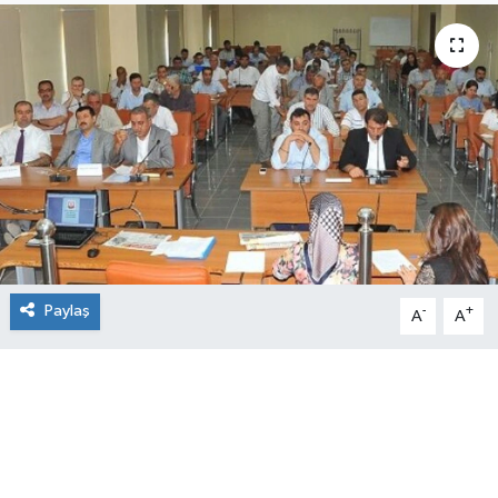
Paylaş
-
+
A
A