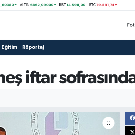
1,60380
6862,09000
14.598,00
79.591,74
ALTIN
BİST
BTC
Fot
Eğitim
Röportaj
 iftar sofrasında