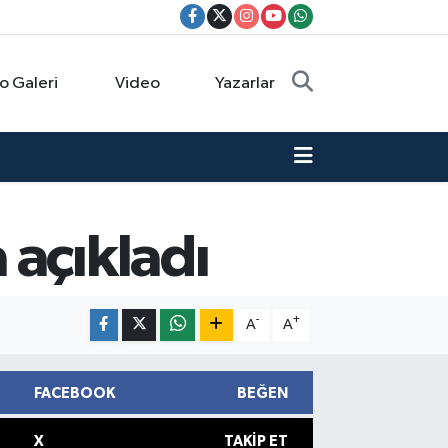
o Galeri
Video
Yazarlar
 açıkladı
-
+
A
A
FACEBOOK
BEĞEN
X
TAKIP ET