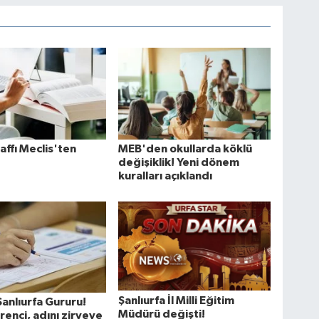
affı Meclis'ten
MEB'den okullarda köklü
değişiklik! Yeni dönem
kuralları açıklandı
Şanlıurfa İl Milli Eğitim
anlıurfa Gururu!
Müdürü değişti!
renci, adını zirveye