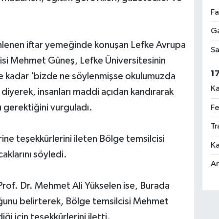
Fa
Ga
lenen iftar yemeğinde konuşan Lefke Avrupa
Sa
cisi Mehmet Güneş, Lefke Üniversitesinin
1
ye kadar 'bizde ne söylenmişse okulumuzda
Ka
diyerek, insanları maddi açıdan kandırarak
ı gerektiğini vurguladı.
Fe
Tr
ine teşekkürlerini ileten Bölge temsilcisi
Ka
aklarını söyledi.
An
Prof. Dr. Mehmet Ali Yükselen ise, Burada
unu belirterek, Bölge temsilcisi Mehmet
i için teşekkürlerini iletti.