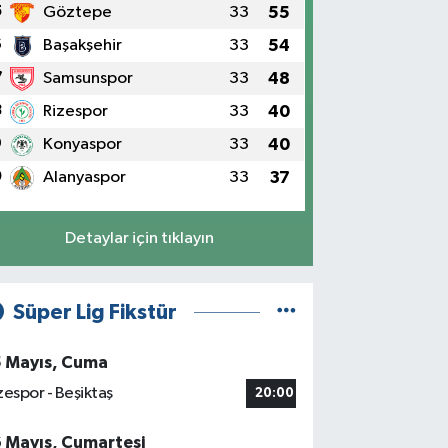
5
Göztepe
33
55
6
Başakşehir
33
54
7
Samsunspor
33
48
8
Rizespor
33
40
9
Konyaspor
33
40
0
Alanyaspor
33
37
Detaylar için tıklayın
Süper Lig Fikstür
5 Mayıs, Cuma
zespor - Beşiktaş
20:00
6 Mayıs, Cumartesi