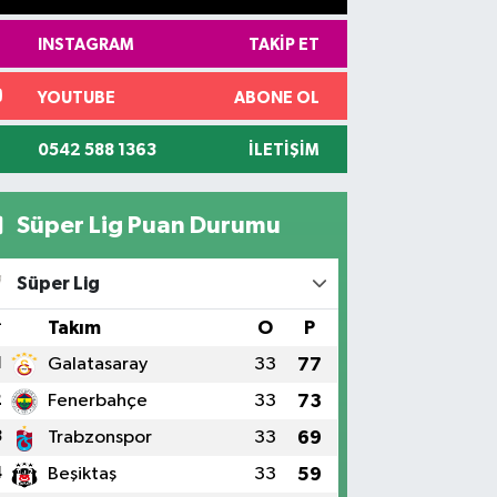
INSTAGRAM
TAKIP ET
YOUTUBE
ABONE OL
0542 588 1363
İLETIŞIM
Süper Lig Puan Durumu
Süper Lig
#
Takım
O
P
1
Galatasaray
33
77
2
Fenerbahçe
33
73
3
Trabzonspor
33
69
4
Beşiktaş
33
59