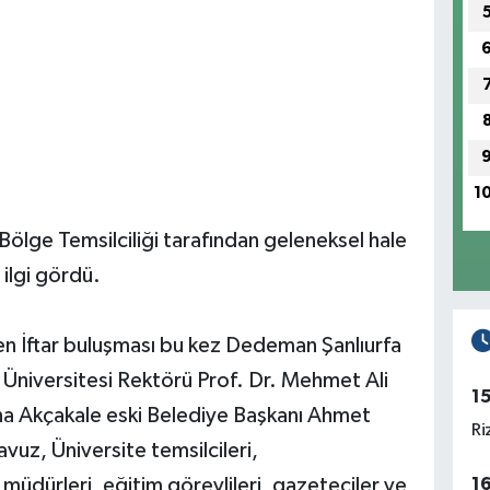
1
Bölge Temsilciliği tarafından geleneksel hale
 ilgi gördü.
şen İftar buluşması bu kez Dedeman Şanlıurfa
 Üniversitesi Rektörü Prof. Dr. Mehmet Ali
1
sına Akçakale eski Belediye Başkanı Ahmet
Ri
z, Üniversite temsilcileri,
1
 müdürleri, eğitim görevlileri, gazeteciler ve