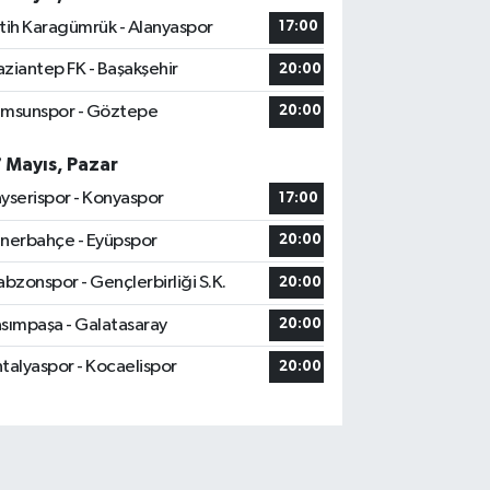
tih Karagümrük - Alanyaspor
17:00
ziantep FK - Başakşehir
20:00
msunspor - Göztepe
20:00
7 Mayıs, Pazar
yserispor - Konyaspor
17:00
nerbahçe - Eyüpspor
20:00
abzonspor - Gençlerbirliği S.K.
20:00
sımpaşa - Galatasaray
20:00
talyaspor - Kocaelispor
20:00