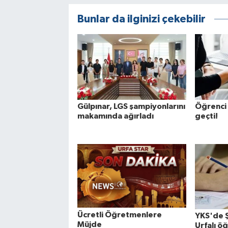
Bunlar da ilginizi çekebilir
Gülpınar, LGS şampiyonlarını
Öğrenci 
makamında ağırladı
geçti!
Ücretli Öğretmenlere
YKS'de Ş
Müjde
Urfalı öğ