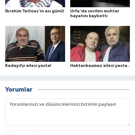
İbrahim Tatlıses'in acı günü!
Urfa'da sevilen muhtar
hayatını kaybetti
Kadayıfçı ailesi yasta!
Haktankaçmaz ailesi yasta..
Yorumlar