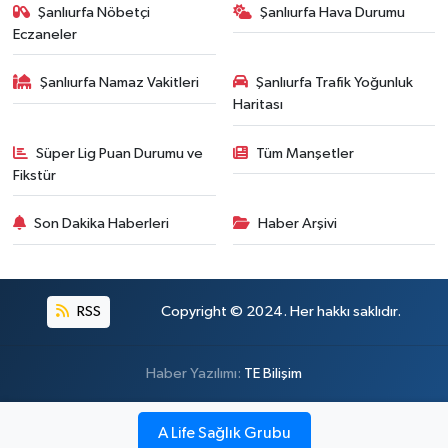
Şanlıurfa Nöbetçi
Şanlıurfa Hava Durumu
Eczaneler
Şanlıurfa Namaz Vakitleri
Şanlıurfa Trafik Yoğunluk
Haritası
Süper Lig Puan Durumu ve
Tüm Manşetler
Fikstür
Son Dakika Haberleri
Haber Arşivi
RSS
Copyright © 2024. Her hakkı saklıdır.
Haber Yazılımı:
TE Bilişim
A Life Sağlık Grubu