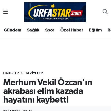
ASAYİS
Şanlıurfa Nöbetçi Eczaneler
Gündem
Sağlık
Spor
Özel Haber
Eğitim
R
ÇEVRE
Şanlıurfa Hava Durumu
DUNYA
Şanlıurfa Namaz Vakitleri
Eğitim
Şanlıurfa Trafik Yoğunluk Haritası
Ekonomi
Süper Lig Puan Durumu ve Fikstür
HABERLER
TAZİYELER
Merhum Vekil Özcan'ın
Gündem
Tüm Manşetler
akrabası elim kazada
Kültür
Son Dakika Haberleri
hayatını kaybetti
Magazin
Haber Arşivi