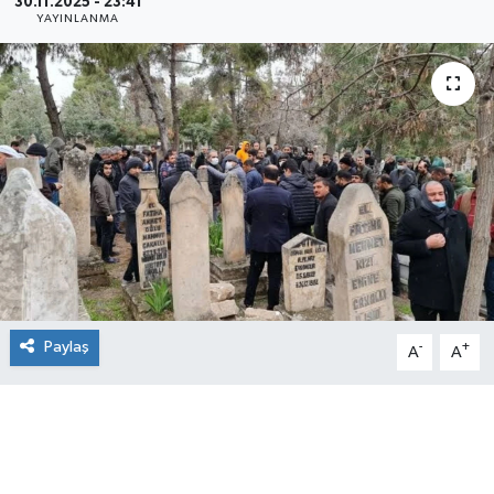
30.11.2025 - 23:41
YAYINLANMA
Paylaş
-
+
A
A