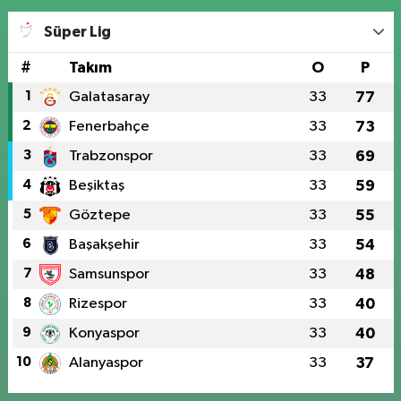
Süper Lig
#
Takım
O
P
1
Galatasaray
33
77
2
Fenerbahçe
33
73
3
Trabzonspor
33
69
4
Beşiktaş
33
59
5
Göztepe
33
55
6
Başakşehir
33
54
7
Samsunspor
33
48
8
Rizespor
33
40
9
Konyaspor
33
40
10
Alanyaspor
33
37