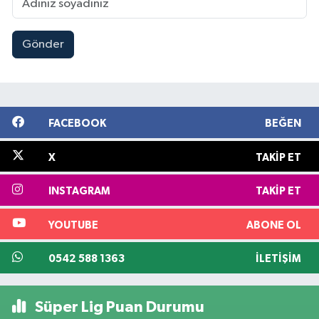
Gönder
FACEBOOK
BEĞEN
X
TAKIP ET
INSTAGRAM
TAKIP ET
YOUTUBE
ABONE OL
0542 588 1363
İLETIŞIM
Süper Lig Puan Durumu