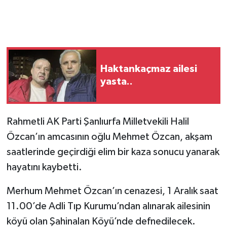
Haktankaçmaz ailesi
yasta..
Rahmetli AK Parti Şanlıurfa Milletvekili Halil
Özcan’ın amcasının oğlu Mehmet Özcan, akşam
saatlerinde geçirdiği elim bir kaza sonucu yanarak
hayatını kaybetti.
Merhum Mehmet Özcan’ın cenazesi, 1 Aralık saat
11.00’de Adli Tıp Kurumu’ndan alınarak ailesinin
köyü olan Şahinalan Köyü’nde defnedilecek.