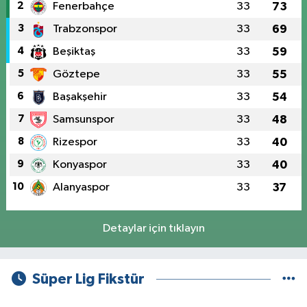
2
Fenerbahçe
33
73
3
Trabzonspor
33
69
4
Beşiktaş
33
59
5
Göztepe
33
55
6
Başakşehir
33
54
7
Samsunspor
33
48
8
Rizespor
33
40
9
Konyaspor
33
40
10
Alanyaspor
33
37
Detaylar için tıklayın
Süper Lig Fikstür