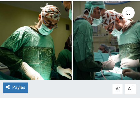
Paylaş
-
+
A
A