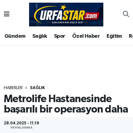
ASAYİS
Şanlıurfa Nöbetçi Eczaneler
Gündem
Sağlık
Spor
Özel Haber
Eğitim
R
ÇEVRE
Şanlıurfa Hava Durumu
DUNYA
Şanlıurfa Namaz Vakitleri
Eğitim
Şanlıurfa Trafik Yoğunluk Haritası
Ekonomi
Süper Lig Puan Durumu ve Fikstür
HABERLER
SAĞLIK
Metrolife Hastanesinde
Gündem
Tüm Manşetler
başarılı bir operasyon daha
Kültür
Son Dakika Haberleri
28.04.2025 - 11:19
Magazin
Haber Arşivi
YAYINLANMA