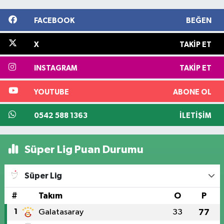
FACEBOOK
BEĞEN
X
TAKIP ET
INSTAGRAM
TAKIP ET
YOUTUBE
ABONE OL
0542 588 1363
İLETIŞIM
Süper Lig Puan Durumu
Süper Lig
#
Takım
O
P
1
Galatasaray
33
77