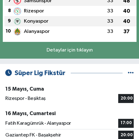
7
Samsunspor
33
48
8
Rizespor
33
40
9
Konyaspor
33
40
10
Alanyaspor
33
37
Detaylar için tıklayın
Süper Lig Fikstür
15 Mayıs, Cuma
Rizespor - Beşiktaş
20:00
16 Mayıs, Cumartesi
Fatih Karagümrük - Alanyaspor
17:00
Gaziantep FK - Başakşehir
20:00