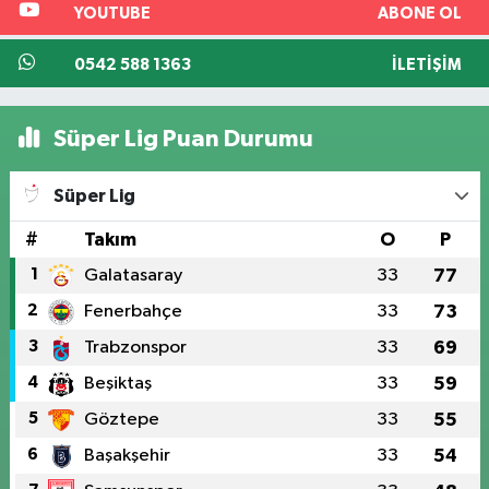
YOUTUBE
ABONE OL
0542 588 1363
İLETIŞIM
Süper Lig Puan Durumu
Süper Lig
#
Takım
O
P
1
Galatasaray
33
77
2
Fenerbahçe
33
73
3
Trabzonspor
33
69
4
Beşiktaş
33
59
5
Göztepe
33
55
6
Başakşehir
33
54