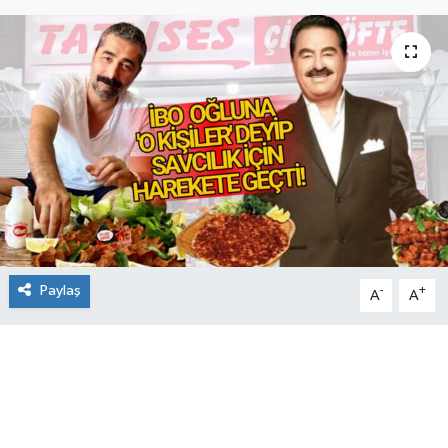
Paylaş
-
+
A
A