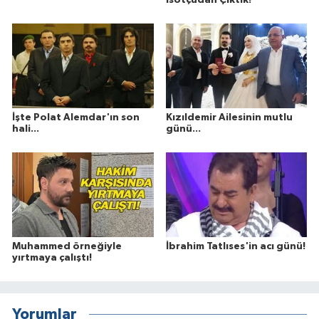
İşte Polat Alemdar'ın son
Kızıldemir Ailesinin mutlu
hali...
günü...
Muhammed örneğiyle
İbrahim Tatlıses'in acı günü!
yırtmaya çalıştı!
Yorumlar