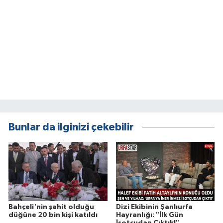
Bunlar da ilginizi çekebilir
Bahçeli'nin şahit olduğu
Dizi Ekibinin Şanlıurfa
düğüne 20 bin kişi katıldı
Hayranlığı: "İlk Gün
İsotçudan Çıktık!"