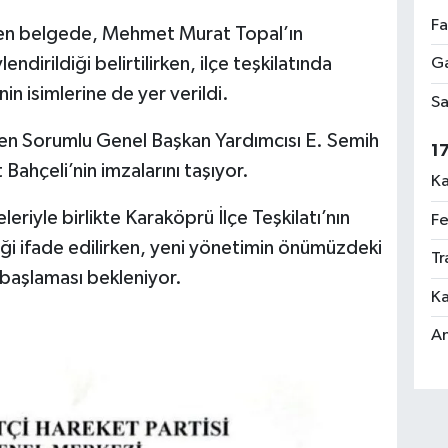
Fa
en belgede, Mehmet Murat Topal’ın
dirildiği belirtilirken, ilçe teşkilatında
Ga
in isimlerine de yer verildi.
Sa
nden Sorumlu Genel Başkan Yardımcısı E. Semih
1
Bahçeli’nin imzalarını taşıyor.
Ka
eriyle birlikte Karaköprü İlçe Teşkilatı’nın
Fe
eği ifade edilirken, yeni yönetimin önümüzdeki
Tr
e başlaması bekleniyor.
Ka
An