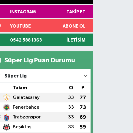
INSTAGRAM
TAKIP ET
YOUTUBE
ABONE OL
0542 588 1363
İLETIŞIM
Süper Lig Puan Durumu
Süper Lig
#
Takım
O
P
1
Galatasaray
33
77
2
Fenerbahçe
33
73
3
Trabzonspor
33
69
4
Beşiktaş
33
59