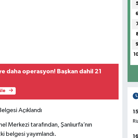
1
ye daha operasyon! Başkan dahil 21
üle
Belgesi Açıklandı
1
Ri
el Merkezi tarafından, Şanlıurfa’nın
etki belgesi yayımlandı.
1