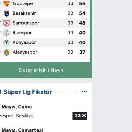
5
Göztepe
33
55
6
Başakşehir
33
54
7
Samsunspor
33
48
8
Rizespor
33
40
9
Konyaspor
33
40
0
Alanyaspor
33
37
Detaylar için tıklayın
Süper Lig Fikstür
5 Mayıs, Cuma
zespor - Beşiktaş
20:00
6 Mayıs, Cumartesi