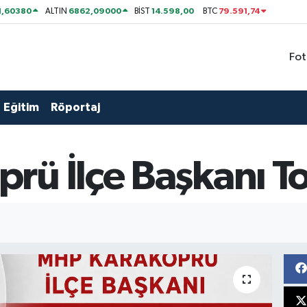
1,60380
6862,09000
14.598,00
79.591,74
ALTIN
BİST
BTC
Fot
Eğitim
Röportaj
rü İlçe Başkanı T