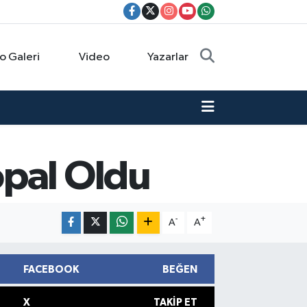
o Galeri
Video
Yazarlar
opal Oldu
-
+
A
A
FACEBOOK
BEĞEN
X
TAKIP ET