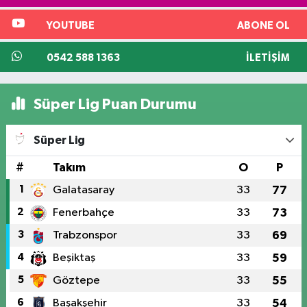
YOUTUBE
ABONE OL
0542 588 1363
İLETIŞIM
Süper Lig Puan Durumu
Süper Lig
#
Takım
O
P
1
Galatasaray
33
77
2
Fenerbahçe
33
73
3
Trabzonspor
33
69
4
Beşiktaş
33
59
5
Göztepe
33
55
6
Başakşehir
33
54