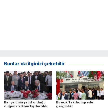
Bunlar da ilginizi çekebilir
Bahçeli'nin şahit olduğu
Birecik'teki kongrede
düğüne 20 bin kişi katıldı
gerginlik!