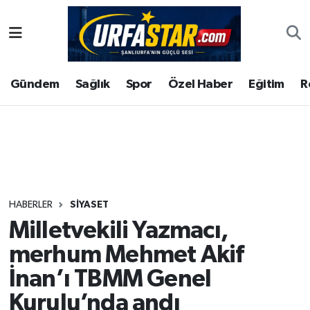
ASAYİS
Şanlıurfa Nöbetçi Eczaneler
Gündem
Sağlık
Spor
Özel Haber
Eğitim
R
ÇEVRE
Şanlıurfa Hava Durumu
DUNYA
Şanlıurfa Namaz Vakitleri
Eğitim
Şanlıurfa Trafik Yoğunluk Haritası
Ekonomi
Süper Lig Puan Durumu ve Fikstür
HABERLER
SIYASET
Milletvekili Yazmacı,
Gündem
Tüm Manşetler
merhum Mehmet Akif
Kültür
Son Dakika Haberleri
İnan’ı TBMM Genel
Kurulu’nda andı
Magazin
Haber Arşivi