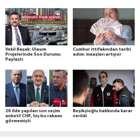
Vekil Başak: Ulaşım
Cumhur ittifakından tarihi
Projelerinde Son Durumu
adım: maaşları artıyor
Paylaştı
26 ilde yapılan son seçim
Beşikçioğlu hakkında karar
anketi! CHP, hiç bu rakamı
verildi
görmemişti