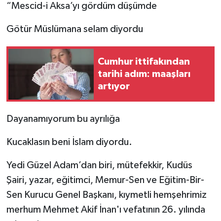
“Mescid-i Aksa’yı gördüm düşümde
Götür Müslümana selam diyordu
Cumhur ittifakından
tarihi adım: maaşları
artıyor
Dayanamıyorum bu ayrılığa
Kucaklasın beni İslam diyordu.
Yedi Güzel Adam’dan biri, mütefekkir, Kudüs
Şairi, yazar, eğitimci, Memur-Sen ve Eğitim-Bir-
Sen Kurucu Genel Başkanı, kıymetli hemşehrimiz
merhum Mehmet Akif İnan'ı vefatının 26. yılında