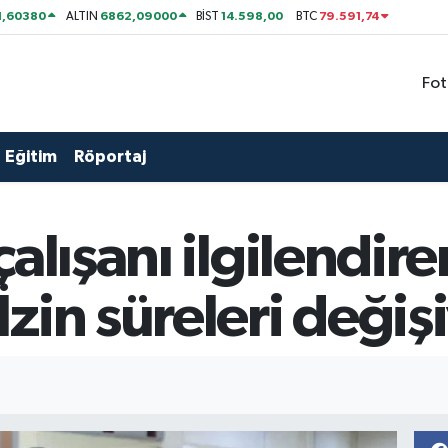
1,60380
6862,09000
14.598,00
79.591,74
ALTIN
BİST
BTC
Fot
Eğitim
Röportaj
alışanı ilgilendire
zin süreleri değiş