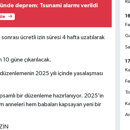
Ri
ünde deprem: Tsunami alarmı verildi
1
üle
Fa
Ga
onrası ücretli izin süresi 4 hafta uzatılarak
Sa
 10 güne çıkarılacak.
1
Ka
 düzenlemenin 2025 yılı içinde yasalaşması
Fe
Tr
kapsamlı bir düzenleme hazırlanıyor. 2025'in
Ka
 hem anneleri hem babaları kapsayan yeni bir
An
ZİN