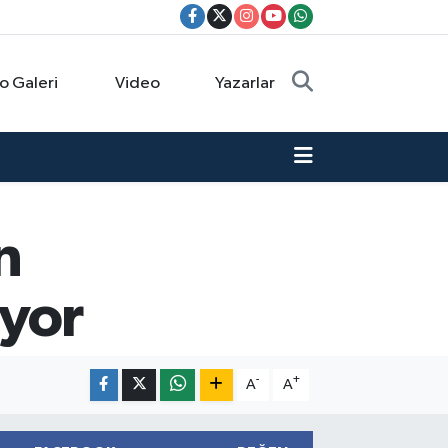
o Galeri
Video
Yazarlar
n
iyor
-
+
A
A