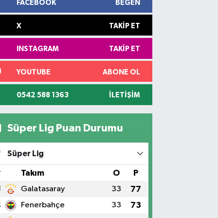
FACEBOOK
BEĞEN
X
TAKIP ET
INSTAGRAM
TAKIP ET
YOUTUBE
ABONE OL
0542 588 1363
İLETIŞIM
Süper Lig Puan Durumu
Süper Lig
#
Takım
O
P
1
Galatasaray
33
77
2
Fenerbahçe
33
73