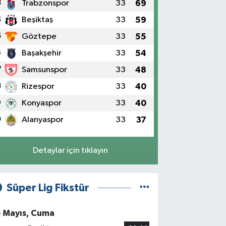
3
Trabzonspor
33
69
4
Beşiktaş
33
59
5
Göztepe
33
55
6
Başakşehir
33
54
7
Samsunspor
33
48
8
Rizespor
33
40
9
Konyaspor
33
40
0
Alanyaspor
33
37
Detaylar için tıklayın
Süper Lig Fikstür
5 Mayıs, Cuma