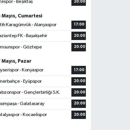
zespor - Beşiktaş
20:00
6 Mayıs, Cumartesi
tih Karagümrük - Alanyaspor
17:00
ziantep FK - Başakşehir
20:00
msunspor - Göztepe
20:00
7 Mayıs, Pazar
yserispor - Konyaspor
17:00
nerbahçe - Eyüpspor
20:00
abzonspor - Gençlerbirliği S.K.
20:00
sımpaşa - Galatasaray
20:00
talyaspor - Kocaelispor
20:00