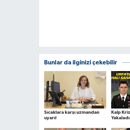
Bunlar da ilginizi çekebilir
Sıcaklara karşı uzmandan
Kalp Kri
uyarı!
Yakaladı