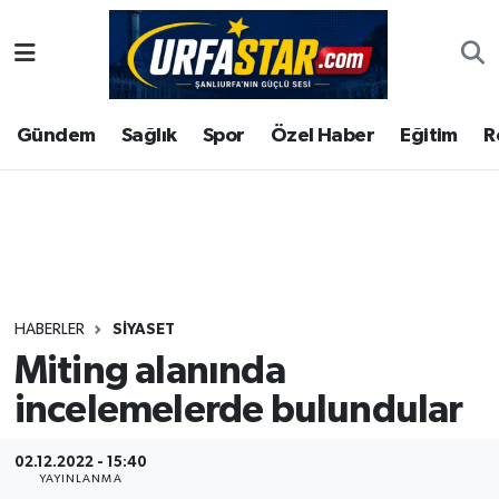
ASAYİS
Şanlıurfa Nöbetçi Eczaneler
Gündem
Sağlık
Spor
Özel Haber
Eğitim
R
ÇEVRE
Şanlıurfa Hava Durumu
DUNYA
Şanlıurfa Namaz Vakitleri
Eğitim
Şanlıurfa Trafik Yoğunluk Haritası
Ekonomi
Süper Lig Puan Durumu ve Fikstür
HABERLER
SIYASET
Miting alanında
Gündem
Tüm Manşetler
incelemelerde bulundular
Kültür
Son Dakika Haberleri
02.12.2022 - 15:40
Magazin
Haber Arşivi
YAYINLANMA