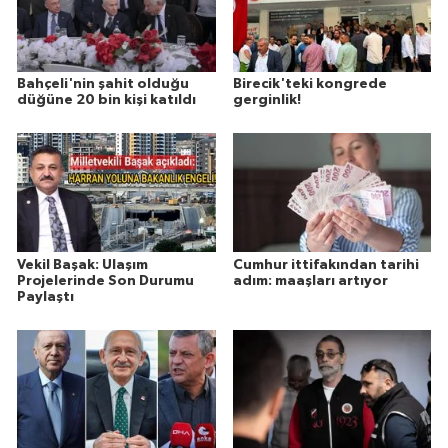
Bahçeli'nin şahit olduğu
Birecik'teki kongrede
düğüne 20 bin kişi katıldı
gerginlik!
Vekil Başak: Ulaşım
Cumhur ittifakından tarihi
Projelerinde Son Durumu
adım: maaşları artıyor
Paylaştı