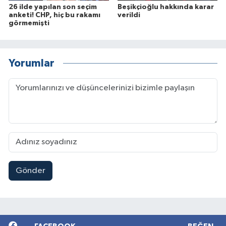
26 ilde yapılan son seçim
Beşikçioğlu hakkında karar
anketi! CHP, hiç bu rakamı
verildi
görmemişti
Yorumlar
Gönder