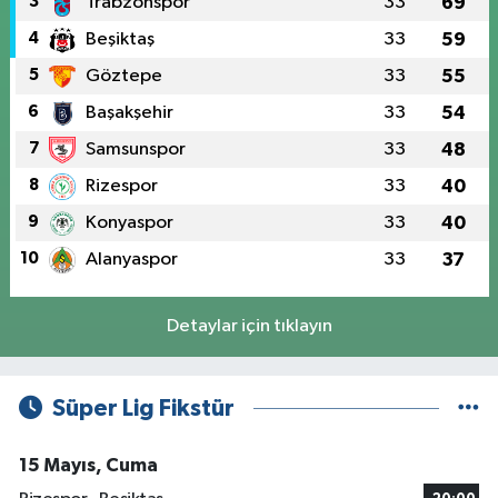
3
Trabzonspor
33
69
4
Beşiktaş
33
59
5
Göztepe
33
55
6
Başakşehir
33
54
7
Samsunspor
33
48
8
Rizespor
33
40
9
Konyaspor
33
40
10
Alanyaspor
33
37
Detaylar için tıklayın
Süper Lig Fikstür
15 Mayıs, Cuma