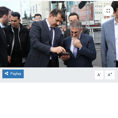
Paylaş
-
+
A
A