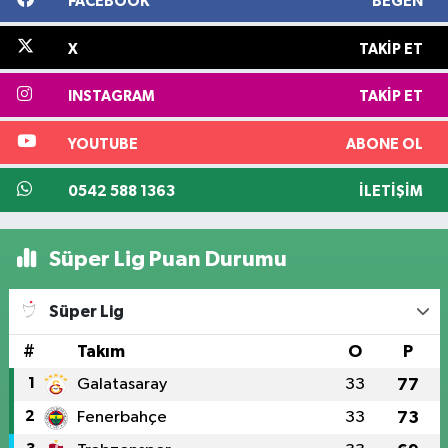
FACEBOOK
BEĞEN
X
TAKIP ET
INSTAGRAM
TAKIP ET
YOUTUBE
ABONE OL
0542 588 1363
İLETIŞIM
Süper Lig Puan Durumu
Süper Lig
#
Takım
O
P
1
Galatasaray
33
77
2
Fenerbahçe
33
73