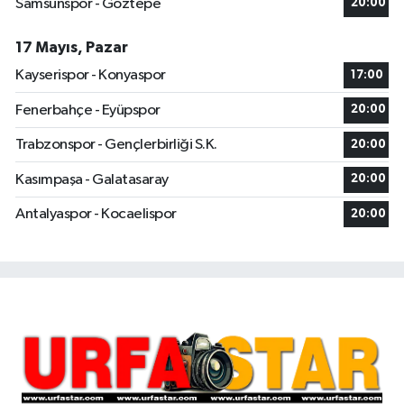
Samsunspor - Göztepe
20:00
17 Mayıs, Pazar
Kayserispor - Konyaspor
17:00
Fenerbahçe - Eyüpspor
20:00
Trabzonspor - Gençlerbirliği S.K.
20:00
Kasımpaşa - Galatasaray
20:00
Antalyaspor - Kocaelispor
20:00