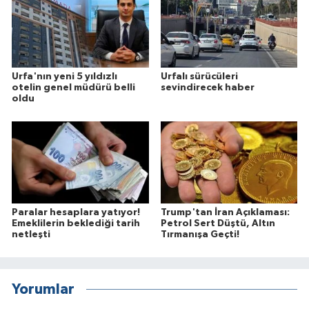
Urfa'nın yeni 5 yıldızlı
Urfalı sürücüleri
otelin genel müdürü belli
sevindirecek haber
oldu
Paralar hesaplara yatıyor!
Trump'tan İran Açıklaması:
Emeklilerin beklediği tarih
Petrol Sert Düştü, Altın
netleşti
Tırmanışa Geçti!
Yorumlar