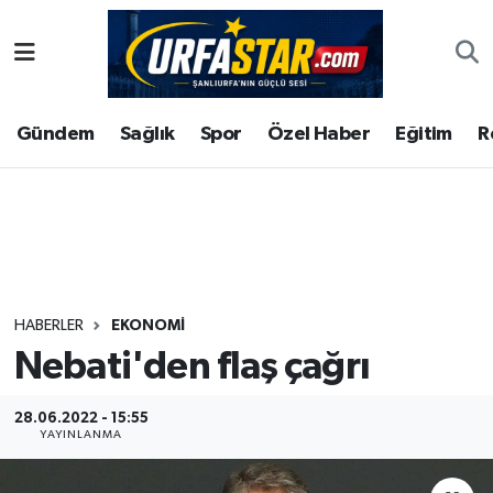
ASAYİS
Şanlıurfa Nöbetçi Eczaneler
Gündem
Sağlık
Spor
Özel Haber
Eğitim
R
ÇEVRE
Şanlıurfa Hava Durumu
DUNYA
Şanlıurfa Namaz Vakitleri
Eğitim
Şanlıurfa Trafik Yoğunluk Haritası
Ekonomi
Süper Lig Puan Durumu ve Fikstür
HABERLER
EKONOMI
Nebati'den flaş çağrı
Gündem
Tüm Manşetler
Kültür
Son Dakika Haberleri
28.06.2022 - 15:55
YAYINLANMA
Magazin
Haber Arşivi