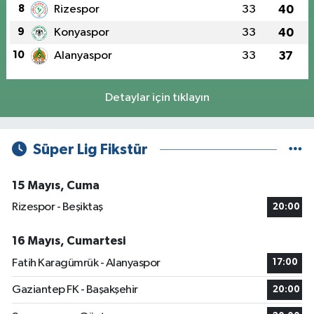
8
Rizespor
33
40
9
Konyaspor
33
40
10
Alanyaspor
33
37
Detaylar için tıklayın
Süper Lig Fikstür
15 Mayıs, Cuma
Rizespor - Beşiktaş
20:00
16 Mayıs, Cumartesi
Fatih Karagümrük - Alanyaspor
17:00
Gaziantep FK - Başakşehir
20:00