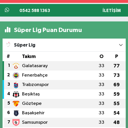
0542 588 1363
İLETIŞIM
Süper Lig Puan Durumu
Süper Lig
#
Takım
O
P
1
Galatasaray
33
77
2
Fenerbahçe
33
73
3
Trabzonspor
33
69
4
Beşiktaş
33
59
5
Göztepe
33
55
6
Başakşehir
33
54
7
Samsunspor
33
48