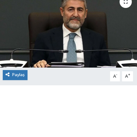
Paylaş
-
+
A
A