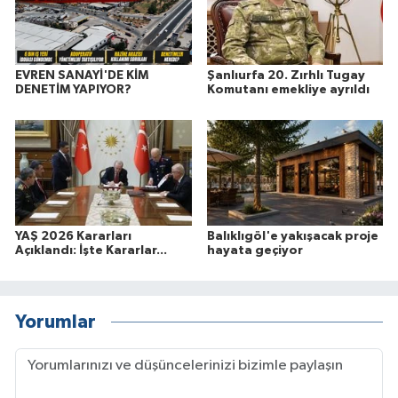
EVREN SANAYİ'DE KİM
Şanlıurfa 20. Zırhlı Tugay
DENETİM YAPIYOR?
Komutanı emekliye ayrıldı
YAŞ 2026 Kararları
Balıklıgöl'e yakışacak proje
Açıklandı: İşte Kararlar...
hayata geçiyor
Yorumlar