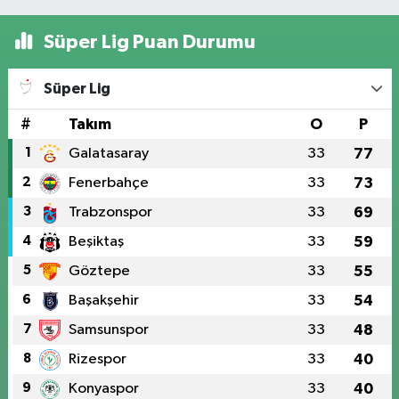
Süper Lig Puan Durumu
Süper Lig
#
Takım
O
P
1
Galatasaray
33
77
2
Fenerbahçe
33
73
3
Trabzonspor
33
69
4
Beşiktaş
33
59
5
Göztepe
33
55
6
Başakşehir
33
54
7
Samsunspor
33
48
8
Rizespor
33
40
9
Konyaspor
33
40