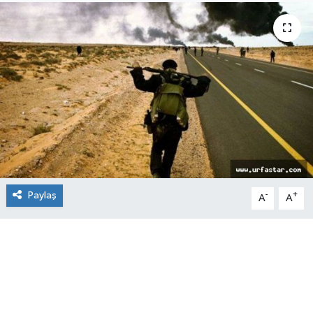
Paylaş
-
+
A
A