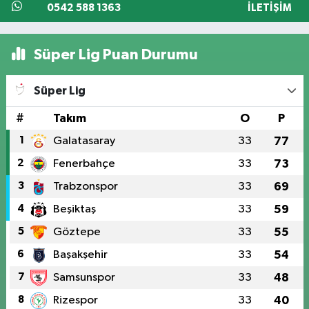
0542 588 1363
İLETIŞIM
Süper Lig Puan Durumu
Süper Lig
#
Takım
O
P
1
Galatasaray
33
77
2
Fenerbahçe
33
73
3
Trabzonspor
33
69
4
Beşiktaş
33
59
5
Göztepe
33
55
6
Başakşehir
33
54
7
Samsunspor
33
48
8
Rizespor
33
40