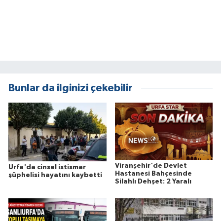
Bunlar da ilginizi çekebilir
Viranşehir'de Devlet
Urfa'da cinsel istismar
Hastanesi Bahçesinde
şüphelisi hayatını kaybetti
Silahlı Dehşet: 2 Yaralı