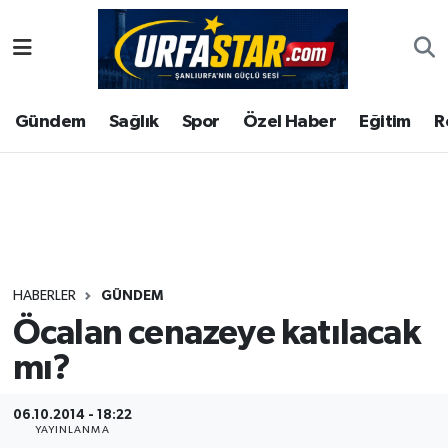
ASAYİS
Şanlıurfa Nöbetçi Eczaneler
Gündem
Sağlık
Spor
Özel Haber
Eğitim
R
ÇEVRE
Şanlıurfa Hava Durumu
DUNYA
Şanlıurfa Namaz Vakitleri
Eğitim
Şanlıurfa Trafik Yoğunluk Haritası
Ekonomi
Süper Lig Puan Durumu ve Fikstür
HABERLER
GÜNDEM
Öcalan cenazeye katılacak
Gündem
Tüm Manşetler
mı?
Kültür
Son Dakika Haberleri
06.10.2014 - 18:22
Magazin
Haber Arşivi
YAYINLANMA