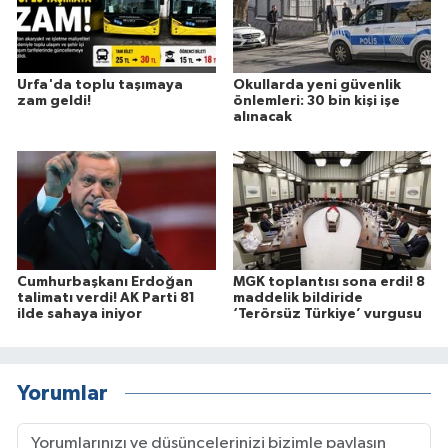
Urfa'da toplu taşımaya
Okullarda yeni güvenlik
zam geldi!
önlemleri: 30 bin kişi işe
alınacak
Cumhurbaşkanı Erdoğan
MGK toplantısı sona erdi! 8
talimatı verdi! AK Parti 81
maddelik bildiride
ilde sahaya iniyor
‘Terörsüz Türkiye’ vurgusu
Yorumlar