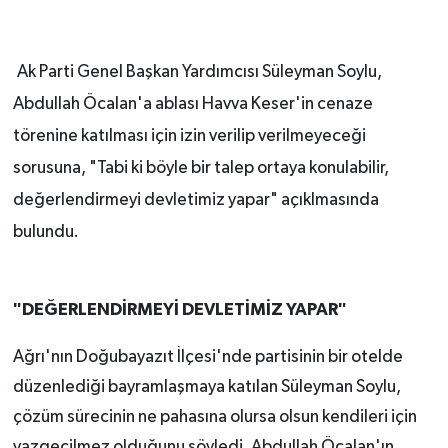
Ak Parti Genel Başkan Yardımcısı Süleyman Soylu,
Abdullah Öcalan'a ablası Havva Keser'in cenaze
törenine katılması için izin verilip verilmeyeceği
sorusuna, "Tabi ki böyle bir talep ortaya konulabilir,
değerlendirmeyi devletimiz yapar" açıklmasında
bulundu.
"DEĞERLENDİRMEYİ DEVLETİMİZ YAPAR"
Ağrı'nın Doğubayazıt İlçesi'nde partisinin bir otelde
düzenlediği bayramlaşmaya katılan Süleyman Soylu,
çözüm sürecinin ne pahasına olursa olsun kendileri için
vazgeçilmez olduğunu söyledi. Abdullah Öcalan'ın