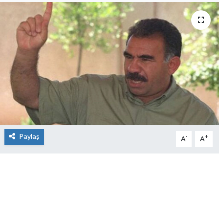
Paylaş
-
+
A
A