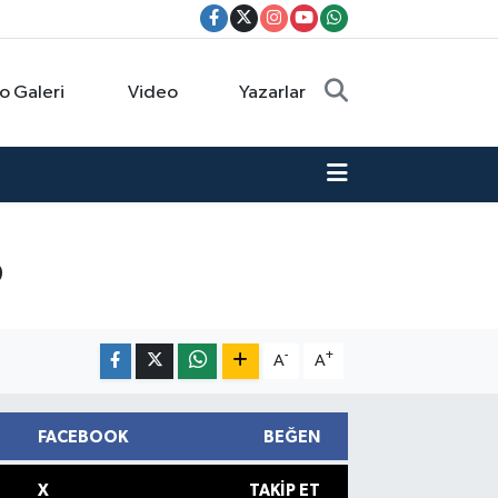
o Galeri
Video
Yazarlar
?
-
+
A
A
FACEBOOK
BEĞEN
X
TAKIP ET