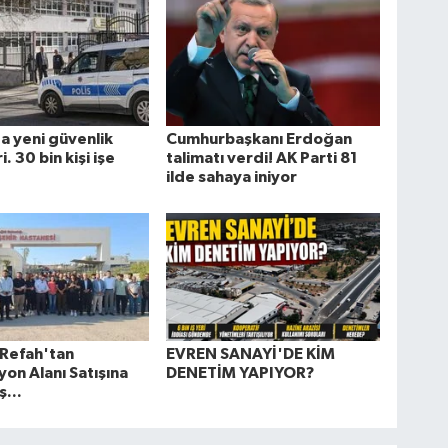
a yeni güvenlik
Cumhurbaşkanı Erdoğan
. 30 bin kişi işe
talimatı verdi! AK Parti 81
ilde sahaya iniyor
 Refah'tan
EVREN SANAYİ'DE KİM
on Alanı Satışına
DENETİM YAPIYOR?
ş...