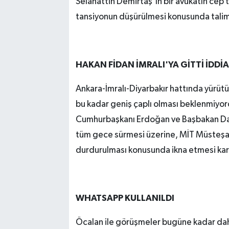
Selahattin Demirtaş'ın bir avukatın cep t
tansiyonun düşürülmesi konusunda talim
HAKAN FİDAN İMRALI'YA GİTTİ İDDİA
Ankara-İmralı-Diyarbakır hattında yürütül
bu kadar geniş çaplı olması beklenmiyord
Cumhurbaşkanı Erdoğan ve Başbakan Davu
tüm gece sürmesi üzerine, MİT Müsteşarı
durdurulması konusunda ikna etmesi karar
WHATSAPP KULLANILDI
Öcalan ile görüşmeler bugüne kadar daha 