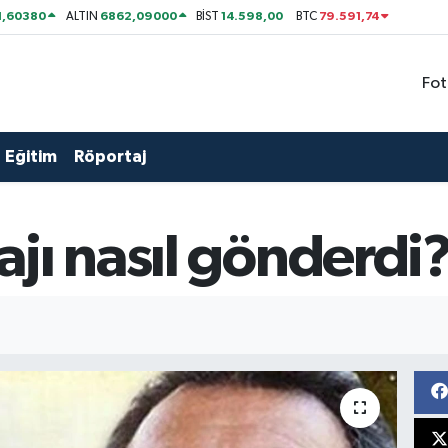
1,60380
6862,09000
14.598,00
79.591,74
ALTIN
BİST
BTC
Fot
Eğitim
Röportaj
jı nasıl gönderdi