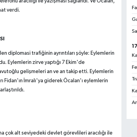
elefonu aracılığı ile yazışması sağlandı. Ve Öcalan,
Fa
at verdi.
Ga
Sa
SI
1
en diplomasi trafiğinin ayrıntıları şöyle: Eylemlerin
Ka
u. Eylemlerin zirve yaptığı 7 Ekim'de
Fe
toğlu gelişmeleri an ve an takip etti. Eylemlerin
Tr
 Fidan'ın İmralı'ya giderek Öcalan'ı eylemlerin
laştırıldı.
Ka
An
çok alt seviyedeki devlet görevlileri aracılığı ile