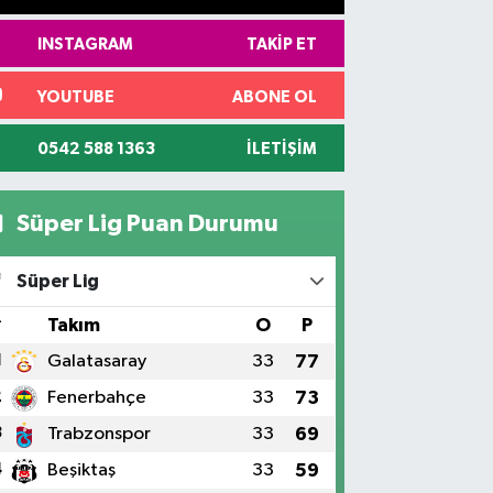
INSTAGRAM
TAKIP ET
YOUTUBE
ABONE OL
0542 588 1363
İLETIŞIM
Süper Lig Puan Durumu
Süper Lig
#
Takım
O
P
1
Galatasaray
33
77
2
Fenerbahçe
33
73
3
Trabzonspor
33
69
4
Beşiktaş
33
59