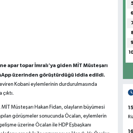
1
ne apar topar İmralı'ya giden MİT Müsteşarı
tsApp üzerinden görüştürdüğü iddia edildi.
 çeviren Kobani eylemlerinin durdurulmasında
 çıktı.
 MİT Müsteşarı Hakan Fidan, olayların büyümesi
1
 yapılan görüşmeler sonucunda Öcalan, eylemlerin
Ri
gelişme üzerine Öcalan ile HDP Eşbaşkanı
1