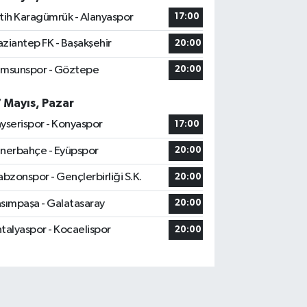
tih Karagümrük - Alanyaspor
17:00
ziantep FK - Başakşehir
20:00
msunspor - Göztepe
20:00
7 Mayıs, Pazar
yserispor - Konyaspor
17:00
nerbahçe - Eyüpspor
20:00
abzonspor - Gençlerbirliği S.K.
20:00
sımpaşa - Galatasaray
20:00
talyaspor - Kocaelispor
20:00