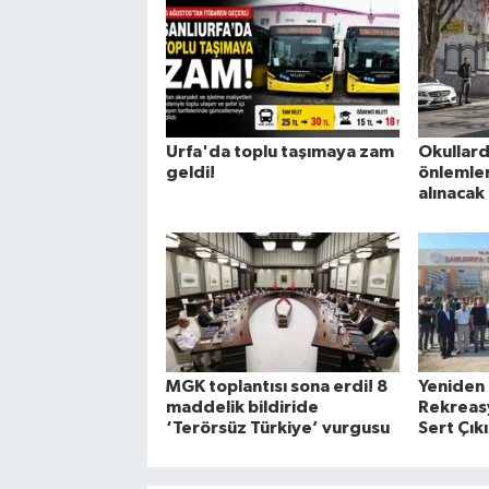
Urfa'da toplu taşımaya zam
Okullard
geldi!
önlemleri
alınacak
MGK toplantısı sona erdi! 8
Yeniden
maddelik bildiride
Rekreasy
‘Terörsüz Türkiye’ vurgusu
Sert Çıkı