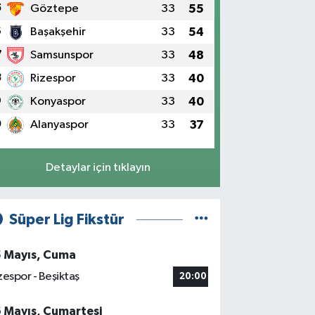
5
Göztepe
33
55
6
Başakşehir
33
54
7
Samsunspor
33
48
8
Rizespor
33
40
9
Konyaspor
33
40
0
Alanyaspor
33
37
Detaylar için tıklayın
Süper Lig Fikstür
5 Mayıs, Cuma
zespor - Beşiktaş
20:00
6 Mayıs, Cumartesi