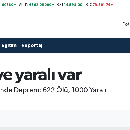
1,60380
6862,09000
14.598,00
79.591,74
ALTIN
BİST
BTC
Fot
Eğitim
Röportaj
e yaralı var
nde Deprem: 622 Ölü, 1000 Yaralı