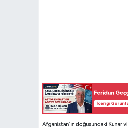
Feridun Geçg
İçeriği Görünt
Afganistan’ın doğusundaki Kunar v