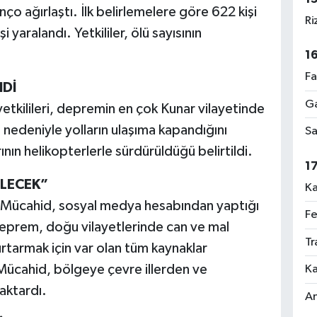
 ağırlaştı. İlk belirlemelere göre 622 kişi
Ri
 yaralandı. Yetkililer, ölü sayısının
1
Fa
NDİ
Ga
tkilileri, depremin en çok Kunar vilayetinde
ı nedeniyle yolların ulaşıma kapandığını
Sa
nın helikopterlerle sürdürüldüğü belirtildi.
1
İLECEK”
Ka
 Mücahid, sosyal medya hesabından yaptığı
Fe
eprem, doğu vilayetlerinde can ve mal
Tr
kurtarmak için var olan tüm kaynaklar
ı. Mücahid, bölgeye çevre illerden ve
Ka
aktardı.
An