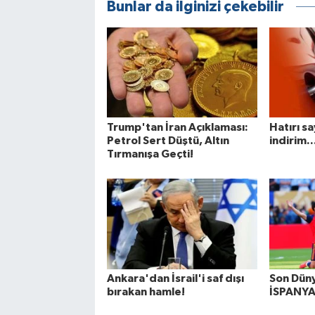
Bunlar da ilginizi çekebilir
Trump'tan İran Açıklaması:
Hatırı sa
Petrol Sert Düştü, Altın
indirim..
Tırmanışa Geçti!
Ankara'dan İsrail'i saf dışı
Son Dün
bırakan hamle!
İSPANYA.