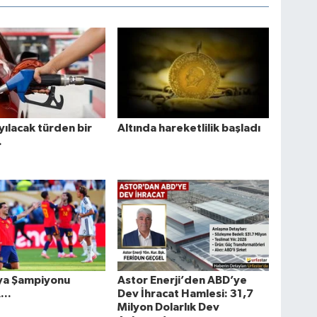
yılacak türden bir
Altında hareketlilik başladı
.
ya Şampiyonu
Astor Enerji’den ABD’ye
..
Dev İhracat Hamlesi: 31,7
Milyon Dolarlık Dev