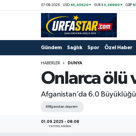
45,43620
53,38690
6
07-08-2026
USD
EUR
GBP
ASAYİS
Şanlıurfa Nöbetçi Eczaneler
ÇEVRE
Şanlıurfa Hava Durumu
Gündem
Sağlık
Spor
Özel Haber
DUNYA
Şanlıurfa Namaz Vakitleri
HABERLER
DUNYA
Eğitim
Şanlıurfa Trafik Yoğunluk Haritası
Onlarca ölü v
Ekonomi
Süper Lig Puan Durumu ve Fikstür
Afganistan’da 6.0 Büyüklüğü
Gündem
Tüm Manşetler
#Afganistan deprem
Kültür
Son Dakika Haberleri
01.09.2025 - 08:08
YAYINLANMA
Magazin
Haber Arşivi