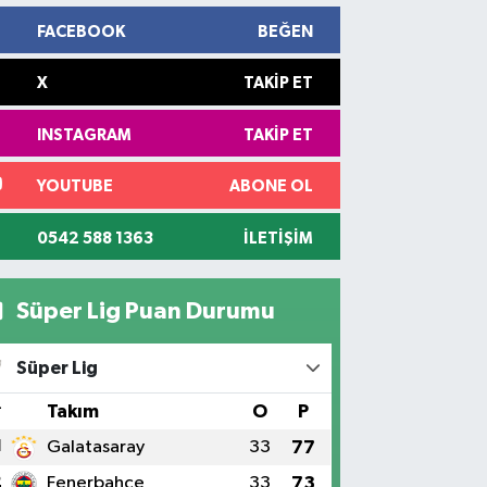
FACEBOOK
BEĞEN
X
TAKIP ET
INSTAGRAM
TAKIP ET
YOUTUBE
ABONE OL
0542 588 1363
İLETIŞIM
Süper Lig Puan Durumu
Süper Lig
#
Takım
O
P
1
Galatasaray
33
77
2
Fenerbahçe
33
73