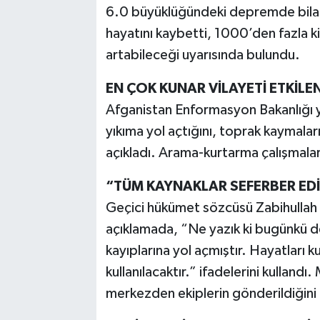
6.0 büyüklüğündeki depremde bilanço
hayatını kaybetti, 1000’den fazla kişi
artabileceği uyarısında bulundu.
EN ÇOK KUNAR VİLAYETİ ETKİLE
Afganistan Enformasyon Bakanlığı ye
yıkıma yol açtığını, toprak kaymalar
açıkladı. Arama-kurtarma çalışmaları
“TÜM KAYNAKLAR SEFERBER ED
Geçici hükümet sözcüsü Zabihullah
açıklamada, “Ne yazık ki bugünkü d
kayıplarına yol açmıştır. Hayatları 
kullanılacaktır.” ifadelerini kulland
merkezden ekiplerin gönderildiğini 