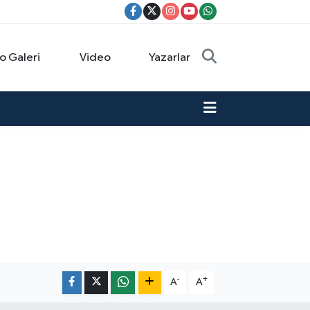
o Galeri
Video
Yazarlar
-
+
A
A