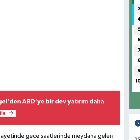
1
el'den ABD'ye bir dev yatırım daha
üle
ilayetinde gece saatlerinde meydana gelen
1