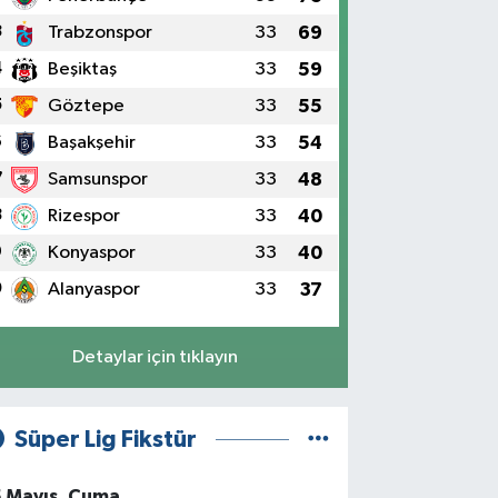
3
Trabzonspor
33
69
4
Beşiktaş
33
59
5
Göztepe
33
55
6
Başakşehir
33
54
7
Samsunspor
33
48
8
Rizespor
33
40
9
Konyaspor
33
40
0
Alanyaspor
33
37
Detaylar için tıklayın
Süper Lig Fikstür
5 Mayıs, Cuma