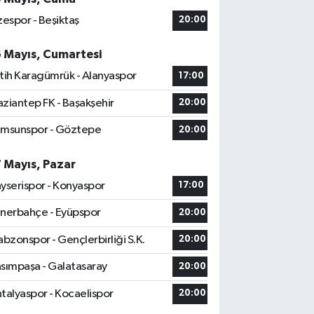
zespor - Beşiktaş
20:00
6 Mayıs, Cumartesi
tih Karagümrük - Alanyaspor
17:00
ziantep FK - Başakşehir
20:00
msunspor - Göztepe
20:00
7 Mayıs, Pazar
yserispor - Konyaspor
17:00
nerbahçe - Eyüpspor
20:00
abzonspor - Gençlerbirliği S.K.
20:00
sımpaşa - Galatasaray
20:00
talyaspor - Kocaelispor
20:00